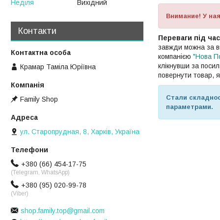
Неділя
Вихідний
Внимание! У ная
Контакти
Переваги під ча
завжди можна за в
компанією
"Нова П
клікнувши за поси
Крамар Таміла Юріївна
повернути товар, 
Стали складнос
Family Shop
параметрами.
ул. Старопрудная, 8, Харків, Україна
+380 (66) 454-17-75
(Telegram, WhatsApp)
+380 (95) 020-99-78
(Viber)
shop.family.top@gmail.com