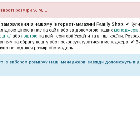
вності розміри S, M, L
с замовлення в нашому інтернет-магазині Family Shop
.
✔
Купи
игідною ціною в нас на сайті або за допомогою наших
менеджерів
ошта"
або
поштою
на всій території України та в інші країни. Розр
ланням на обрану пошту або проконсультуватися в менеджера.
✔
В
якщо не подався розмір або модель.
ті з вибором розміру? Наші менеджери завжди допоможуть піді