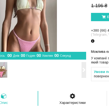
1 196 ₴
К
+380 (66) 
(Telegram,
0
0
0
0
0
0
0
0
ось
Днів
Годин
Хвилин
Секунд
У компанії
який товар
повернен
Опис
Характеристики