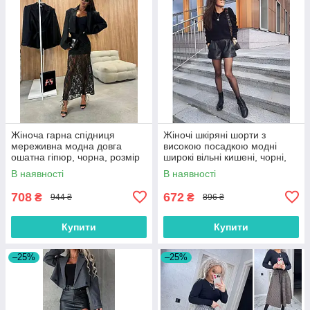
Жіноча гарна спідниця
Жіночі шкіряні шорти з
мереживна модна довга
високою посадкою модні
ошатна гіпюр, чорна, розмір
широкі вільні кишені, чорні,
42/46
розмір 42/44, 46/48, 50/52
В наявності
В наявності
708
672
₴
₴
944 ₴
896 ₴
Купити
Купити
–25%
–25%