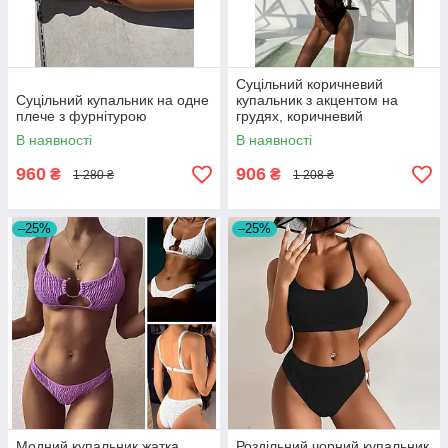
Суцільний коричневий
Суцільний купальник на одне
купальник з акцентом на
плече з фурнітурою
грудях, коричневий
В наявності
В наявності
960
906
₴
₴
1 280 ₴
1 208 ₴
–25%
–25%
Модний купальник жатка
Роздільний чорний купальник