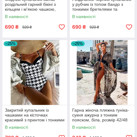
роздільний гарний бікіні з
у рубчик із топом бандо з
кільцем і м'якою чашкою,
тонкими бретелями та
бузковий, білий, розмір S, M,
високою посадкою, розмір S,
В наявності
В наявності
L
M, L
690
690
₴
₴
920 ₴
920 ₴
–25%
–25%
Закритий купальник із
Гарна жіноча пляжна туніка-
чашками на кісточках
сукня ажурна з тонким
красивий з принтом і тонкими
пояском, біла, розмір 42/48
бретелями, чорно-білий,
В наявності
В наявності
розмір S, M, L