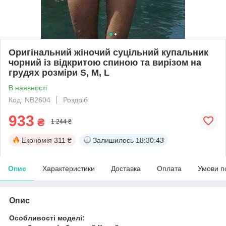
Оригінальний жіночий суцільний купальник
чорний із відкритою спиною та вирізом на
грудях розміри S, M, L
В наявності
Код: NB2604
Роздріб
933
₴
1 244 ₴
Економія
311 ₴
Залишилось
18:30:43
Опис
Характеристики
Доставка
Оплата
Умови п
Опис
Особливості моделі: