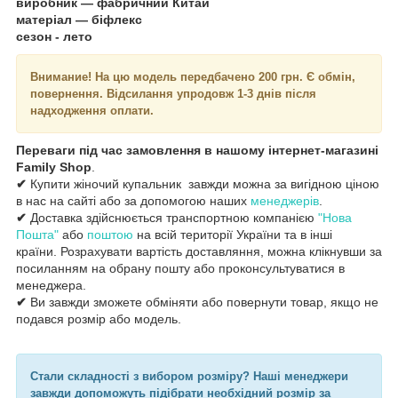
виробник — фабричний Китай
матеріал — біфлекс
сезон - лето
Внимание!
На цю модель передбачено 200 грн. Є обмін,
повернення. Відсилання упродовж 1-3 днів після
надходження оплати.
Переваги під час замовлення в нашому інтернет-магазині
Family Shop
.
✔
Купити жіночий купальник завжди можна за вигідною ціною
в нас на сайті або за допомогою наших
менеджерів
.
✔
Доставка здійснюється транспортною компанією
"Нова
Пошта"
або
поштою
на всій території України та в інші
країни. Розрахувати вартість доставляння, можна клікнувши за
посиланням на обрану пошту або проконсультуватися в
менеджера.
✔
Ви завжди зможете обміняти або повернути товар, якщо не
подався розмір або модель.
Стали складності з вибором розміру? Наші менеджери
завжди допоможуть підібрати необхідний розмір за