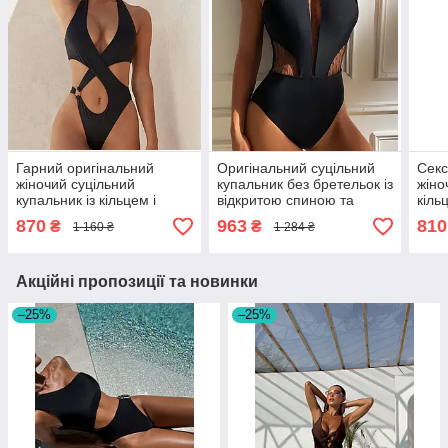
Гарний оригінальний
Оригінальний суцільний
Секс
жіночий суцільний
купальник без бретельок із
жіно
купальник із кільцем і
відкритою спиною та
кіль
вирізами, розміри S, M, L
глибоким вирізом із
S, M
870
963
810
₴
₴
1 160 ₴
1 284 ₴
сіткою, чорний, р. S, M, L
Акційні пропозиції та новинки
–25%
–25%