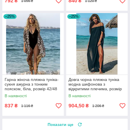
792
840
₴
₴
1 056 ₴
1 120 ₴
–25%
–25%
Гарна жіноча пляжна туніка-
Довга чорна пляжна туніка
сукня ажурна з тонким
модна шифонова з
пояском, біла, розмір 42/48
відкритими плечима, розмір
42/48
В наявності
В наявності
837
904,50
₴
₴
1 116 ₴
1 206 ₴
Показати ще