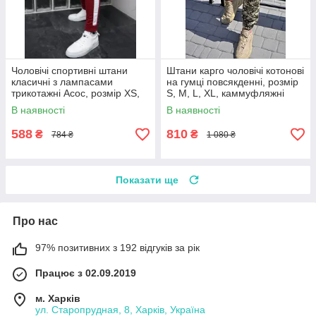
Чоловічі спортивні штани
Штани карго чоловічі котонові
класичні з лампасами
на гумці повсякденні, розмір
трикотажні Асос, розмір XS,
S, M, L, XL, каммуфляжні
SM, L, XL, колір бордовий
В наявності
В наявності
588
810
₴
₴
784 ₴
1 080 ₴
Показати ще
Про нас
97% позитивних з 192 відгуків за рік
Працює з 02.09.2019
м. Харків
ул. Старопрудная, 8, Харків, Україна