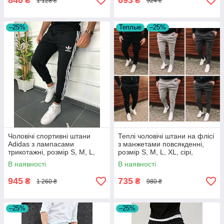
846
693
₴
₴
1 128 ₴
924 ₴
–25%
Теплые
–25%
Чоловічі спортивні штани
Теплі чоловічі штани на флісі
Adidas з лампасами
з манжетами повсякденні,
трикотажні, розмір S, M, L,
розмір S, M, L, XL, сірі,
XL, XXL, XXXL
графіт, чорні
В наявності
В наявності
945
735
₴
₴
1 260 ₴
980 ₴
–25%
–25%