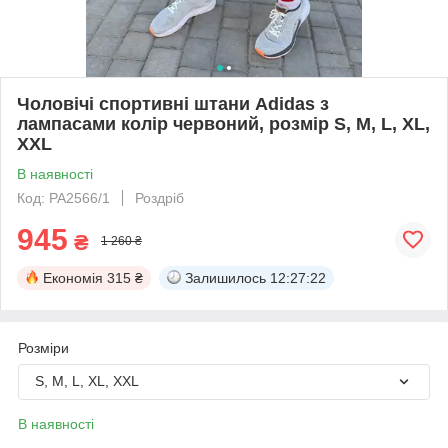
Чоловічі спортивні штани Adidas з
лампасами колір червоний, розмір S, M, L, XL,
XXL
В наявності
Код: PA2566/1
Роздріб
945
₴
1 260 ₴
Економія
315 ₴
Залишилось
12:27:21
Розміри
S, M, L, XL, XXL
В наявності