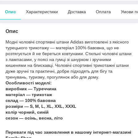
Опис
Характеристики
Доставка
Оплата
Умови п
Опис
Модні чоловічі спортивні штани Adidas виготовлені з якісного
турецького трикотажу — матеріал 100% бавовна, що не
розтягується й не береться ковтунами. Стильні чоловічі штани
з лампасами, у поясі на гумці зі шнурком і зручними
кишенями на блискавці. Чоловічі спортивні трикотажні штани
дуже зручні та практичні, добре підходять для бігу та
тренувань, туризму, прогулянок або для дому.
Особливості моделі:
виробник — Туреччина
матеріал — трикотаж
склад — 100% бавовна
розміри — S, M, L, XL, XXL, XXXL
колір чорний, синій
сезон — осінь, весна, літо
Переваги під час замовлення в нашому інтернет-магазині
Family Shop
.