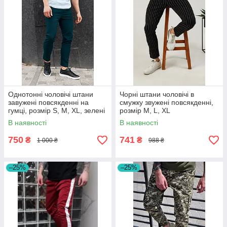
Однотонні чоловічі штани
Чорні штани чоловічі в
завужені повсякденні на
смужку звужені повсякденні,
гумці, розмір S, M, XL, зелені
розмір M, L, XL
В наявності
В наявності
750
741
₴
₴
1 000 ₴
988 ₴
–25%
–25%