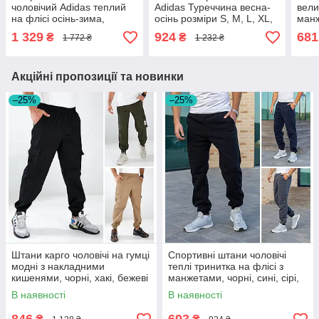
чоловічий Adidas теплий
Adidas Туреччина весна-
вели
на флісі осінь-зима,
осінь розміри S, M, L, XL,
манж
чорний, сірий, розмір S,
XXL, XXXL
чорні
1 329
924
681
₴
₴
1 772 ₴
1 232 ₴
M, L, XL, XXL
Акційні пропозиції та новинки
–25%
–25%
Штани карго чоловічі на гумці
Спортивні штани чоловічі
модні з накладними
теплі тринитка на флісі з
кишенями, чорні, хакі, бежеві
манжетами, чорні, сині, сірі,
розмір S, M, L, XL
В наявності
В наявності