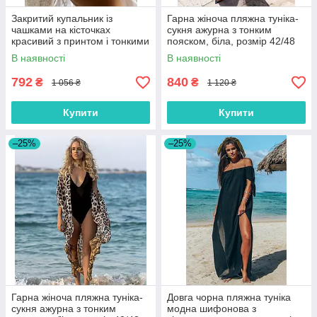
Закритий купальник із
Гарна жіноча пляжна туніка-
чашками на кісточках
сукня ажурна з тонким
красивий з принтом і тонкими
пояском, біла, розмір 42/48
бретелями, чорно-білий,
В наявності
В наявності
розмір S, M, L
792
840
₴
₴
1 056 ₴
1 120 ₴
Купити
Купити
–25%
–25%
Гарна жіноча пляжна туніка-
Довга чорна пляжна туніка
сукня ажурна з тонким
модна шифонова з