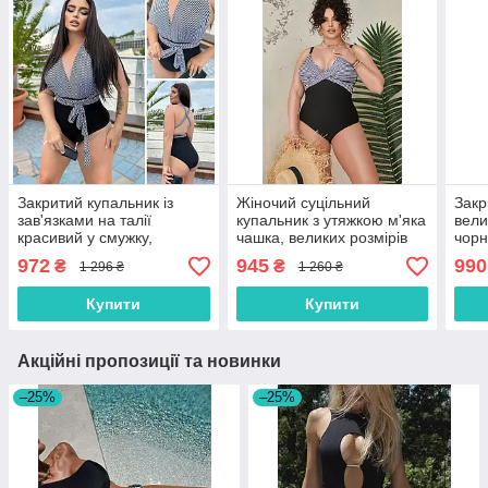
Закритий купальник із
Жіночий суцільний
Закр
зав'язками на талії
купальник з утяжкою м'яка
вели
красивий у смужку,
чашка, великих розмірів
чорн
великих і батальних
972
945
990
₴
₴
1 296 ₴
1 260 ₴
розмірів
Купити
Купити
Акційні пропозиції та новинки
–25%
–25%