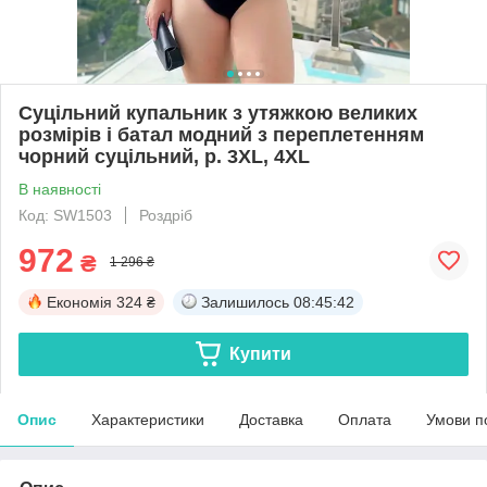
Суцільний купальник з утяжкою великих
розмірів і батал модний з переплетенням
чорний суцільний, р. 3XL, 4XL
В наявності
Код: SW1503
Роздріб
972
₴
1 296 ₴
Економія
324 ₴
Залишилось
08:45:41
Купити
Опис
Характеристики
Доставка
Оплата
Умови п