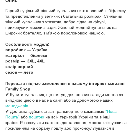
Опис
Гарний суцільний жіночий купальник виготовлений із біфлексу
та представлений у великих і батальних розмірах. Стильний
жіночий купальник з утяжкою, добре сідає на фігурі,
приховуючи можливі вади. Жіночий модний купальник на
широких бретелях, з м'якою поролоновою чашкою.
Особливості моделі:
виробник — Україна
матеріал — біфлекс
розмір — 3XL, 4XL
колір чорний
сезон —
лето
Переваги під час замовлення в нашому інтернет-магазині
Family Shop
.
✔
Купити купальник, що стягує, для повних завжди можна за
вигідною ціною в нас на сайті або за допомогою наших
менеджерів
.
✔
Доставка здійснюється транспортною компанією
"Нова
Пошта"
або
поштою
на всій території України та в інші
країни. Розрахувати вартість доставляння, можна клікнувши за
посиланням на обрану пошту або проконсультуватися в