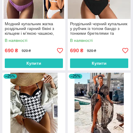
Модний купальник жатка
Роздільний чорний купальник
роздільний гарний бікіні з
у рубчик із топом бандо з
кільцем і м'якою чашкою,
тонкими бретелями та
бузковий, білий, розмір S, M,
високою посадкою, розмір S,
В наявності
В наявності
L
M, L
690
690
₴
₴
920 ₴
920 ₴
Купити
Купити
–25%
–25%