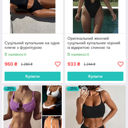
Оригінальний жіночий
Суцільний купальник на одне
суцільний купальник чорний
плече з фурнітурою
із відкритою спиною та
вирізом на грудях розміри S,
В наявності
В наявності
M, L
960
933
₴
₴
1 280 ₴
1 244 ₴
Купити
Купити
–25%
–25%