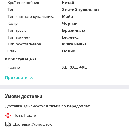
Країна виробник
Китай
Тип
Злитий купальник
Тип злитного купальника
Майо
Колір
Чорний
Тип трусів
Бразиліана
Тип тканини
Біфлекс
Тип бюстгальтера
М'яка чашка
Стан
Новий
Користувацька
Розмір
XL, 3XL, 4XL
Приховати
Умови доставки
Доставка здійснюється тільки по передоплаті.
Нова Пошта
Доставка Укрпоштою