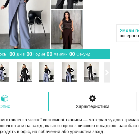
Компанія 
замовлен
повернен
0
0
0
0
0
0
0
0
ось
Днів
Годин
Хвилин
Секунд
Опис
Характеристики
 виготовлені з якісної костюмної тканини — матеріал чудово трима
іночі штани на захід, вільного крою з високою посадкою, застібають
дходять в офіс, на побачення або урочистий захід.