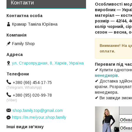
Контакти
Особливості мод
виробник — Укра
матеріал — кост
розмір — 42/44, 46
Крамар Таміла Юріївна
колір чорний, сі
сезон — весна, о
Family Shop
Внимание!
На ц
оплати.
ул. Старопрудная, 8, Харків, Україна
Переваги під ча
✔
Купити однотонн
менеджерів
.
✔
Доставка здійс
+380 (66) 454-17-75
країни. Розрахува
(Telegram, WhatsApp)
менеджера.
+380 (95) 020-99-78
✔
Ви завжди зможе
(Viber)
shop.family.top@gmail.com
https://m.me/your.shop.family
Інші види зв'язку