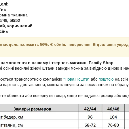
елі:
їна
юмна тканина
/48, 50/52
рий, коричневий
сінь
ю модель належить 50%. Є обмін, повернення. Відсилання упрод
с замовлення в нашому інтернет-магазині Family Shop
.
і осінні весняні жіночі штани завжди можна за вигідною ціною в н
нюється транспортною компанією
"Нова Пошта"
або
поштою
на всій 
ти вартість доставляння, можна клікнувши за посиланням на обрану
те обміняти або повернути товар, якщо не подався розмір або мо