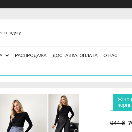
ічого одягу
А
РАСПРОДАЖА
ДОСТАВКА, ОПЛАТА
О НАС
Жіноч
чорні,
7
944 ₴