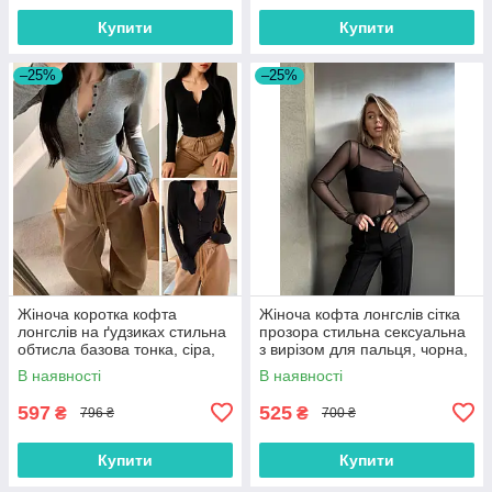
Купити
Купити
–25%
–25%
Жіноча коротка кофта
Жіноча кофта лонгслів сітка
лонгслів на ґудзиках стильна
прозора стильна сексуальна
обтисла базова тонка, сіра,
з вирізом для пальця, чорна,
чорна, розмір 42/46
розмір 40/44
В наявності
В наявності
597
525
₴
₴
796 ₴
700 ₴
Купити
Купити