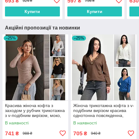
693
597
630
₴
₴
924 ₴
796 ₴
коричнева
42/46
розм
Купити
Купити
Акційні пропозиції та новинки
–25%
–25%
Красива жіноча кофта з
Жіноча трикотажна кофта з v-
заходом у рубчик трикотажна
подібним вирізом красива
з v-подібним вирізом, моко,
однотонна повсякденна,
біла, чорна, сіра
коричнева, синя, біла
В наявності
В наявності
741
705
₴
₴
988 ₴
940 ₴