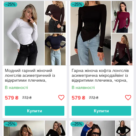
–25%
–25%
Модний гарний жіночий
Гарна жіноча кофта лонгслів
лонгслів асиметричний із
асиметрична мікродайвінг із
відкритими плечима,
відкритими плечима, чорна,
бордовий, чорний,
коричнева, бордова
В наявності
В наявності
коричневий
579
579
₴
₴
772 ₴
772 ₴
Купити
Купити
–25%
–25%