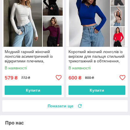
Модний гарний жіночий
Короткий жіночий лонгслів із
лонгслів асиметричний із
вирізом для пальця стильний
відкритими плечима,
трикотажний в обтягнення,
бордовий, чорний,
синій, чорний, червоний,
В наявності
В наявності
коричневий
бежевий
579
600
₴
₴
772 ₴
800 ₴
Купити
Купити
Показати ще
Про нас