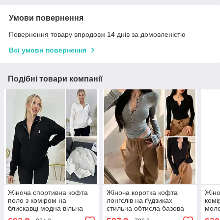
Умови повернення
Повернення товару впродовж 14 днів за домовленістю
Всі умови повернення
Подібні товари компанії
Жіноча спортивна кофта
Жіноча коротка кофта
Жіно
поло з коміром на
лонгслів на ґудзиках
комі
блискавці модна вільна
стильна обтисла базова
моло
молодіжна, чорна, біла,
тонка, сіра, чорна, розмір
рука