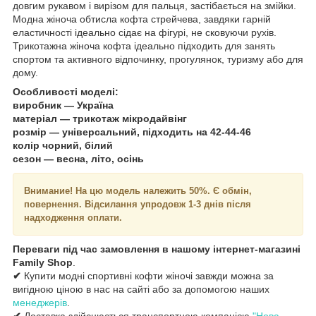
довгим рукавом і вирізом для пальця, застібається на змійки.
Модна жіноча обтисла кофта стрейчева, завдяки гарній
еластичності ідеально сідає на фігурі, не сковуючи рухів.
Трикотажна жіноча кофта ідеально підходить для занять
спортом та активного відпочинку, прогулянок, туризму або для
дому.
Особливості моделі:
виробник — Україна
матеріал — трикотаж мікродайвінг
розмір — універсальний, підходить на 42-44-46
колір чорний, білий
сезон — весна, літо, осінь
Внимание!
На цю модель належить 50%. Є обмін,
повернення. Відсилання упродовж 1-3 днів після
надходження оплати.
Переваги під час замовлення в нашому інтернет-магазині
Family Shop
.
✔
Купити модні спортивні кофти жіночі завжди можна за
вигідною ціною в нас на сайті або за допомогою наших
менеджерів
.
✔
Доставка здійснюється транспортною компанією
"Нова