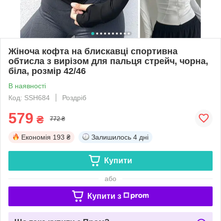
Жіноча кофта на блискавці спортивна
обтисла з вирізом для пальця стрейч, чорна,
біла, розмір 42/46
В наявності
Код: SSH684
Роздріб
579
₴
772 ₴
Економія
193 ₴
Залишилось
4 дні
Купити
або
Купити з