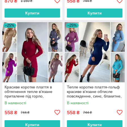
870
558
₴
₴
1 160 ₴
744 ₴
Купити
Купити
–25%
–25%
Красиве коротке плаття в
Тепле коротке плаття-гольф
обтягнення тепле в'язане
красиве в'язане обтисле
приталене під горло,
повсякденне, синє, блакитне,
бордове, сіре, бежеве,
фуксія, червоне
В наявності
В наявності
рожеве
558
558
₴
₴
744 ₴
744 ₴
Купити
Купити