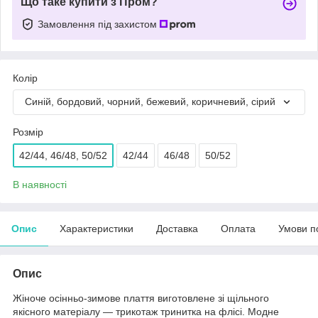
Що таке купити з Пром?
Замовлення під захистом
Колір
Синій, бордовий, чорний, бежевий, коричневий, сірий
Розмір
42/44, 46/48, 50/52
42/44
46/48
50/52
В наявності
Опис
Характеристики
Доставка
Оплата
Умови п
Опис
Жіноче осінньо-зимове плаття виготовлене зі щільного
якісного матеріалу — трикотаж тринитка на флісі. Модне