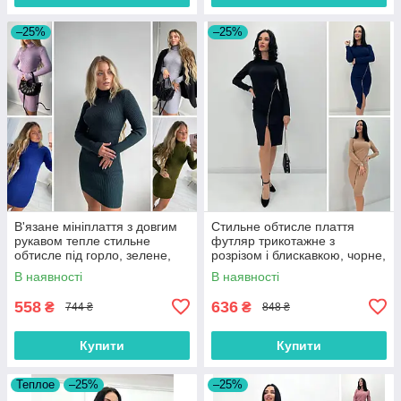
–25%
–25%
В'язане мініплаття з довгим
Стильне обтисле плаття
рукавом тепле стильне
футляр трикотажне з
обтисле під горло, зелене,
розрізом і блискавкою, чорне,
синє, сіре, бузкове
синє, бежеве, р. 42/44, 46/48
В наявності
В наявності
558
636
₴
₴
744 ₴
848 ₴
Купити
Купити
Теплое
–25%
–25%