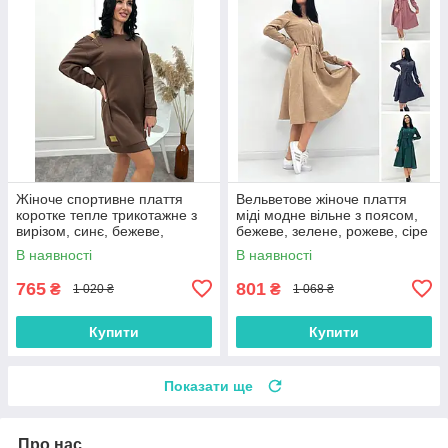
Жіноче спортивне плаття
Вельветове жіноче плаття
коротке тепле трикотажне з
міді модне вільне з поясом,
вирізом, синє, бежеве,
бежеве, зелене, рожеве, сіре
коричневе
В наявності
В наявності
765
801
₴
₴
1 020 ₴
1 068 ₴
Купити
Купити
Показати ще
Про нас