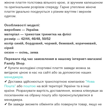
жіноче плаття-толстовка вільного крою, зі зручним капюшоном
та оригінальним розрізом спереду. Гарне утеплене жіноче
плаття ідеально поєднується з різним взуттям і верхнім
одягом.
Особливості моделі:
виробник — Україна
матеріал — трикотаж тринитка на флісі
розмір — 42/44, 46/48, 50/52
колір синій, бордовий, чорний, бежевий, коричневий,
сірий
сезон — осінь, зима
Переваги під час замовлення в нашому інтернет-магазині
Family Shop
.
✔
Купити молодіжні спортивні плаття завжди можна за
вигідною ціною в нас на сайті або за допомогою наших
менеджерів
.
✔
Доставка здійснюється транспортною компанією
"Нова
Пошта"
або
поштою
на всій території України та в інші
країни. Розрахувати вартість доставляння, можна клікнувши за
посиланням на обрану пошту або проконсультуватися в
менеджера.
✔
Ви завжди зможете обміняти або повернути товар, якщо не