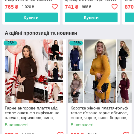
коричневе
чорне, бежеве, сіре,
плеч
765
741
870
₴
₴
1 020 ₴
988 ₴
марсала
беже
Купити
Купити
Акційні пропозиції та новинки
–25%
–25%
Гарне ангорове плаття міді
Коротке жіноче плаття-гольф
тепле ошатне з вирізами на
тепле в'язане гарне обтисле,
плечах, коричневе, синє,
жовте, чорне, синє, бордове,
чорне, бежеве
капучино
В наявності
В наявності