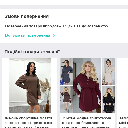
Умови повернення
Повернення товару впродовж 14 днів за домовленістю
Всі умови повернення
Подібні товари компанії
Жіноче спортивне плаття
Жіноче модне трикотажне
Тепл
коротке тепле трикотажне
плаття на блискавці та
міді
з вирізом, синє, бежеве,
кулісці в поясі, коричневе,
стил