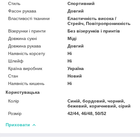
Стиль
Спортивний
Фасон рукава
Довгий
Властивості тканини
Еластичність висока /
Стрейч, Повітропроникність
Візерунки і принти
Без візерунків і принтів
Довжина сукні
Міді
Довжина рукава
Довгий
Наявність корсету
Ні
Шлейф
Ні
Країна виробник
Україна
Стан
Новий
Наявність кишень
Ні
Користувацька
Колір
Синій, бордовий, чорний,
бежевий, коричневий, сірий
Розмір
42/44, 46/48, 50/52
Приховати