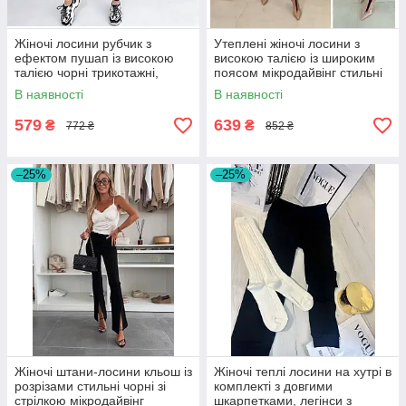
Жіночі лосини рубчик з
Утеплені жіночі лосини з
ефектом пушап із високою
високою талією із широким
талією чорні трикотажні,
поясом мікродайвінг стильні
розмір 42/48
зі штрипками через палець
В наявності
В наявності
579
639
₴
₴
772 ₴
852 ₴
–25%
–25%
Жіночі штани-лосини кльош із
Жіночі теплі лосини на хутрі в
розрізами стильні чорні зі
комплекті з довгими
стрілкою мікродайвінг
шкарпетками, легінси з