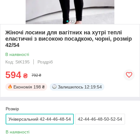
Жіночі лосини для вагітних на хутрі теплі
еластичні з високою посадкою, чорні, розмір
42/54
В наявності
Код: StK195
Роздріб
594
₴
792 ₴
Економія
198 ₴
Залишилось
12:19:54
Розмір
Універсальний 42-44-46-48-54
42-44-46-48-50-52-54
В наявності