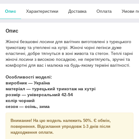
Опис
Характеристики
Доставка
Оплата
Умови п
Опис
Жіночі безшовні лосини для вагітних виготовлені з турецького
трикотажу та утеплені на хутрі. Жіночі чорні легінси дуже
еластичні, добре тягнуться в зоні живота та стегон. Теплі гарні
жіночі лосини з високою посадкою, не перетягують, зручні та
комфортні для вас і малюка на будь-якому терміні вагітності.
Особливості моделі:
виробник — Україна
матеріал — турецький трикотаж на хутрі
розмір — універсальний 42-54
колір чорний
сезон — осінь, зима
Внимание!
На цю модель належить 50%. Є обмін,
повернення. Відсилання упродовж 1-3 днів після
надходження оплати.