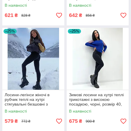
високою посадкою
В наявності
В наявності
621
642
₴
₴
828 ₴
856 ₴
–25%
–25%
Лосини-легінси жіночі в
Зимові лосини на хутрі теплі
рубчик теплі на хутрі
трикотажні з високою
стягувальні безшовні з
посадкою, чорні, розмір 40,
високою талією, чорні, розмір
42, 44, 46, 48
В наявності
В наявності
42/48
579
675
₴
₴
772 ₴
900 ₴