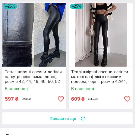
–25%
–25%
Теплі шкіряні лосини-легінси
Теплі шкіряні лосини-легінси
на хутрі осінь-зима, чорні,
матові на флісі з високим
розмір 42, 44, 46, 48, 50, 52
поясом, чорні, розмір 42/44,
44/46, 46/48, 48/50, 50/52
В наявності
В наявності
597
609
₴
₴
796 ₴
812 ₴
Показати ще