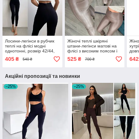
Лосини-легінси в рубчик
Жіночі теплі шкіряні
Жіно
теплі на флісі модні
штани-легінси матові на
хутр
однотонні, розмір 42/44,
флісі з високим поясом і
довг
чорні
кишенями, моко, розмір
легі
405
525
642
₴
₴
540 ₴
700 ₴
48-50
пос
Акційні пропозиції та новинки
–25%
–25%