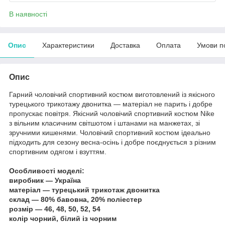
В наявності
Опис
Характеристики
Доставка
Оплата
Умови п
Опис
Гарний чоловічий спортивний костюм виготовлений із якісного
турецького трикотажу двонитка — матеріал не парить і добре
пропускає повітря. Якісний чоловічий спортивний костюм Nike
з вільним класичним світшотом і штанами на манжетах, зі
зручними кишенями. Чоловічий спортивний костюм ідеально
підходить для сезону весна-осінь і добре поєднується з різним
спортивним одягом і взуттям.
Особливості моделі:
виробник — Україна
матеріал — турецький трикотаж двонитка
склад — 80% бавовна, 20% поліестер
розмір —
46, 48, 50, 52, 54
колір чорний, білий із чорним