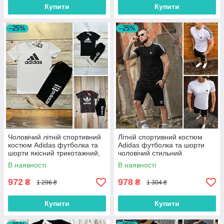
Купити
Купити
–25%
–25%
Чоловічий літній спортивний
Літній спортивний костюм
костюм Adidas футболка та
Adidas футболка та шорти
шорти якісний трикотажний,
чоловічий стильний
білий, чорний, сірий
повсякденний із лампасами,
В наявності
В наявності
чорний, білий
972
978
₴
₴
1 296 ₴
1 304 ₴
Купити
Купити