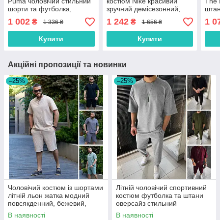
Puma чоловічий стильний
костюм Nike красивий
The 
шорти та футболка,
зручний демісезонний,
штан
чорно-білий, чорний,
колір чорний, синій,
чорн
1 002
1 242
1 0
₴
₴
1 336 ₴
1 656 ₴
сірий, хакі
червоний, білий, жовтий
46, 
Купити
Купити
Акційні пропозиції та новинки
–25%
–25%
Чоловічий костюм із шортами
Літній чоловічий спортивний
літній льон жатка модний
костюм футболка та штани
повсякденний, бежевий,
оверсайз стильний
чорний, зелений, сірий
прогулянковий трикотаж,
В наявності
В наявності
сірий, чорний, хакі