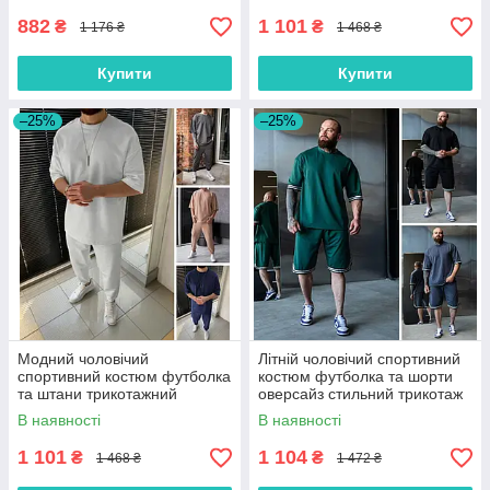
882
1 101
₴
₴
1 176 ₴
1 468 ₴
Купити
Купити
–25%
–25%
Модний чоловічий
Літній чоловічий спортивний
спортивний костюм футболка
костюм футболка та шорти
та штани трикотажний
оверсайз стильний трикотаж
прогулянковий оверсайз,
преміум, зелений, чорний,
В наявності
В наявності
білий, синій, сірий
сірий
1 101
1 104
₴
₴
1 468 ₴
1 472 ₴