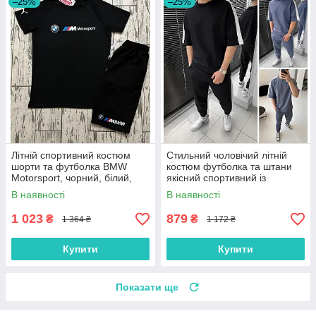
–25%
–25%
Літній спортивний костюм
Стильний чоловічий літній
шорти та футболка BMW
костюм футболка та штани
Motorsport, чорний, білий,
якісний спортивний із
розмір S, M, L, XL, XXL
лампасами, чорний, сірий
В наявності
В наявності
1 023
879
₴
₴
1 364 ₴
1 172 ₴
Купити
Купити
Показати ще