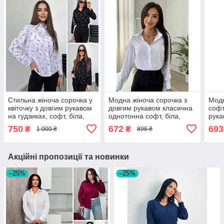
Стильна жіноча сорочка у
Модна жіноча сорочка з
Модн
квіточку з довгим рукавом
довгим рукавом класична
софт
на гудзиках, софт, біла,
однотонна софт, біла,
рука
чорна, розмір 42/44, 46/48
чорна, розмір 42/44, 46/48
блак
750
672
693
₴
₴
1 000 ₴
896 ₴
46/4
Акційні пропозиції та новинки
–25%
–25%