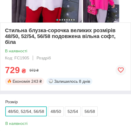
Стильна блузка-сорочка великих розмірів
48/50, 52/54, 56/58 подовжена вільна софт,
біла
В наявності
Код: FC1905
Роздріб
729
₴
972 ₴
Економія
243 ₴
Залишилось
8 днів
Розмір
48/50, 52/54, 56/58
48/50
52/54
56/58
В наявності