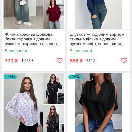
Жіноча красива шовкова
Блузка з V-подібним вирізом
блуза-сорочка з довгим
стильна вільна з довгим
рукавом, коричнева, чорна,
рукавом софт, чорна, синя,
біла, бордова
сіра
В наявності
В наявності
771
588
₴
₴
1 028 ₴
784 ₴
–25%
–25%