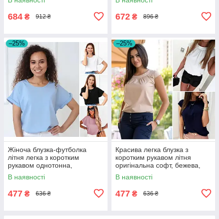
684
672
₴
₴
912 ₴
896 ₴
–25%
–25%
Жіноча блузка-футболка
Красива легка блузка з
літня легка з коротким
коротким рукавом літня
рукавом однотонна,
оригінальна софт, бежева,
блакитна, біла, чорна,
біла, синя
В наявності
В наявності
бежева, жовта
477
477
₴
₴
636 ₴
636 ₴