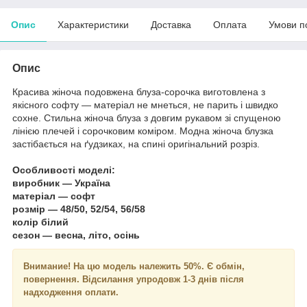
Опис
Характеристики
Доставка
Оплата
Умови п
Опис
Красива жіноча подовжена блуза-сорочка виготовлена з
якісного софту — матеріал не мнеться, не парить і швидко
сохне. Стильна жіноча блуза з довгим рукавом зі спущеною
лінією плечей і сорочковим коміром. Модна жіноча блузка
застібається на ґудзиках, на спині оригінальний розріз.
Особливості моделі:
виробник — Україна
матеріал — софт
розмір — 48/50, 52/54, 56/58
колір білий
сезон — весна, літо, осінь
Внимание!
На цю модель належить 50%. Є обмін,
повернення. Відсилання упродовж 1-3 днів після
надходження оплати.