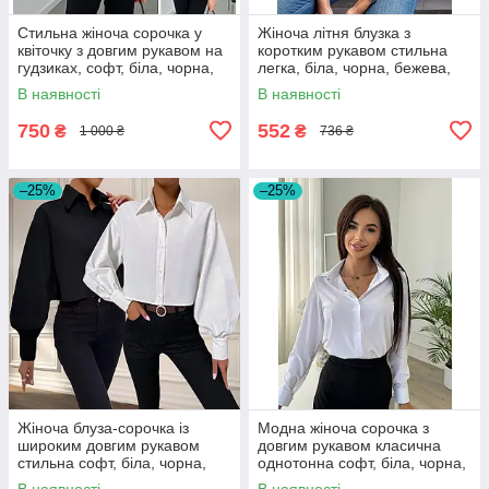
Стильна жіноча сорочка у
Жіноча літня блузка з
квіточку з довгим рукавом на
коротким рукавом стильна
гудзиках, софт, біла, чорна,
легка, біла, чорна, бежева,
розмір 42/44, 46/48
блакитна, фрезова
В наявності
В наявності
750
552
₴
₴
1 000 ₴
736 ₴
–25%
–25%
Жіноча блуза-сорочка із
Модна жіноча сорочка з
широким довгим рукавом
довгим рукавом класична
стильна софт, біла, чорна,
однотонна софт, біла, чорна,
розмір 42/44, 46/48
розмір 42/44, 46/48
В наявності
В наявності