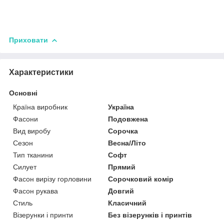
Приховати
Характеристики
Основні
Країна виробник
Україна
Фасони
Подовжена
Вид виробу
Сорочка
Сезон
Весна/Літо
Тип тканини
Софт
Силует
Прямий
Фасон вирізу горловини
Сорочковий комір
Фасон рукава
Довгий
Стиль
Класичний
Візерунки і принти
Без візерунків і принтів