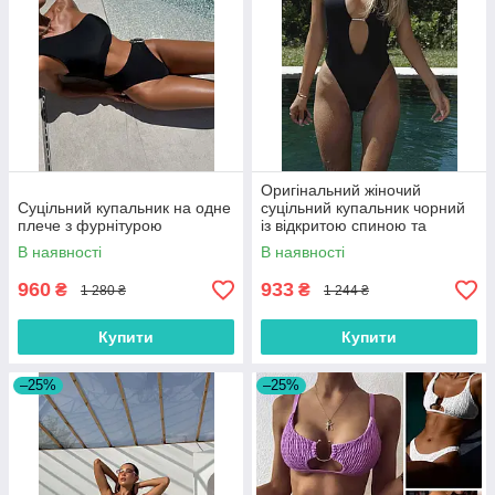
Оригінальний жіночий
Суцільний купальник на одне
суцільний купальник чорний
плече з фурнітурою
із відкритою спиною та
вирізом на грудях розміри S,
В наявності
В наявності
M, L
960
933
₴
₴
1 280 ₴
1 244 ₴
Купити
Купити
–25%
–25%