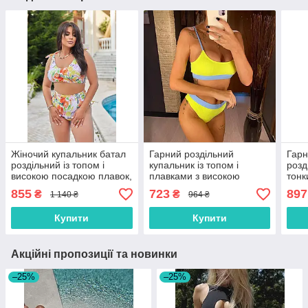
Жіночий купальник батал
Гарний роздільний
Гарн
роздільний із топом і
купальник із топом і
розд
високою посадкою плавок,
плавками з високою
тонк
великого розміру XL
талією в рубчик,жовтий,
висо
855
723
897
₴
₴
1 140 ₴
964 ₴
розмір S, M
S, M
Купити
Купити
Акційні пропозиції та новинки
–25%
–25%