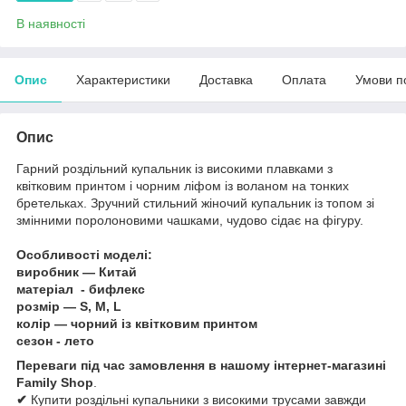
В наявності
Опис
Характеристики
Доставка
Оплата
Умови п
Опис
Гарний роздільний купальник із високими плавками з
квітковим принтом і чорним ліфом із воланом на тонких
бретельках. Зручний стильний жіночий купальник із топом зі
змінними поролоновими чашками, чудово сідає на фігуру.
Особливості моделі:
виробник — Китай
матеріал - бифлекс
розмір — S, M, L
колір — чорний із квітковим принтом
сезон - лето
Переваги під час замовлення в нашому інтернет-магазині
Family Shop
.
✔
Купити роздільні купальники з високими трусами завжди