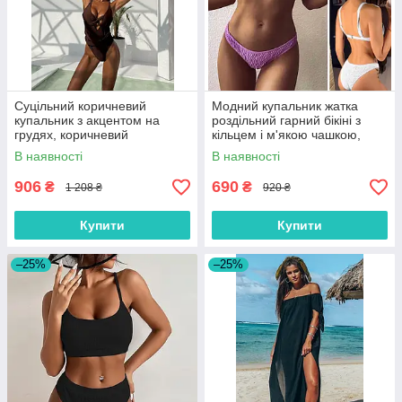
Суцільний коричневий
Модний купальник жатка
купальник з акцентом на
роздільний гарний бікіні з
грудях, коричневий
кільцем і м'якою чашкою,
бузковий, білий, розмір S, M,
В наявності
В наявності
L
906
690
₴
₴
1 208 ₴
920 ₴
Купити
Купити
–25%
–25%