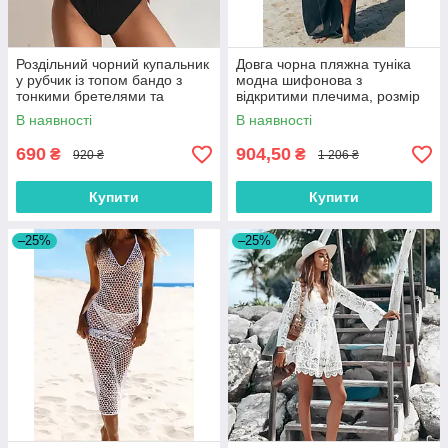
Роздільний чорний купальник
Довга чорна пляжна туніка
у рубчик із топом бандо з
модна шифонова з
тонкими бретелями та
відкритими плечима, розмір
високою посадкою, розмір S,
42/48
В наявності
В наявності
M, L
690
904,50
₴
₴
920 ₴
1 206 ₴
Купити
Купити
–25%
–25%