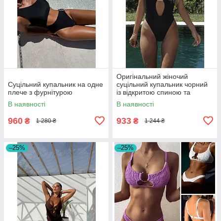
Оригінальний жіночий
Суцільний купальник на одне
суцільний купальник чорний
плече з фурнітурою
із відкритою спиною та
вирізом на грудях розміри S,
В наявності
В наявності
M, L
960
933
₴
₴
1 280 ₴
1 244 ₴
–25%
–25%