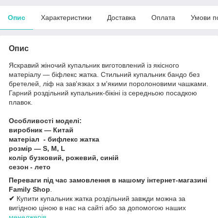
Опис
Характеристики
Доставка
Оплата
Умови п
Опис
Яскравий жіночий купальник виготовлений із якісного
матеріалу — біфлекс жатка. Стильний купальник бандо без
бретелей, ліф на зав'язках з м'якими поролоновими чашками.
Гарний роздільний купальник-бікіні із середньою посадкою
плавок.
Особливості моделі:
виробник — Китай
матеріал - бифлекс жатка
розмір — S, M, L
колір бузковий, рожевий, синій
сезон - лето
Переваги під час замовлення в нашому інтернет-магазині
Family Shop
.
✔
Купити купальник жатка роздільний завжди можна за
вигідною ціною в нас на сайті або за допомогою наших
менеджерів
.