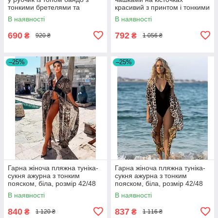
тонкими бретелями та
красивий з принтом і тонкими
високою посадкою, розмір S,
бретелями, чорно-білий,
В наявності
В наявності
M, L
розмір S, M, L
690
792
₴
₴
920 ₴
1 056 ₴
–25%
–25%
Гарна жіноча пляжна туніка-
Гарна жіноча пляжна туніка-
сукня ажурна з тонким
сукня ажурна з тонким
пояском, біла, розмір 42/48
пояском, біла, розмір 42/48
В наявності
В наявності
840
837
₴
₴
1 120 ₴
1 116 ₴