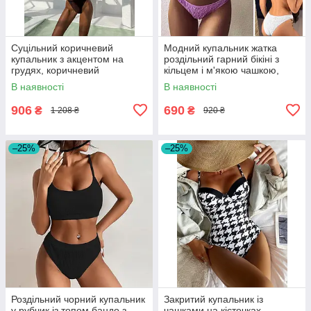
Суцільний коричневий
Модний купальник жатка
купальник з акцентом на
роздільний гарний бікіні з
грудях, коричневий
кільцем і м'якою чашкою,
бузковий, білий, розмір S, M,
В наявності
В наявності
L
906
690
₴
₴
1 208 ₴
920 ₴
–25%
–25%
Роздільний чорний купальник
Закритий купальник із
у рубчик із топом бандо з
чашками на кісточках