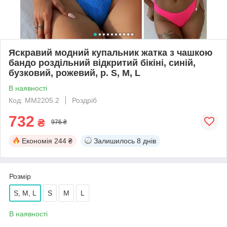
Яскравий модний купальник жатка з чашкою
бандо роздільний відкритий бікіні, синій,
бузковий, рожевий, р. S, M, L
В наявності
Код: MM2205.2
Роздріб
732
₴
976 ₴
Економія
244 ₴
Залишилось
8 днів
Розмір
S, M, L
S
M
L
В наявності