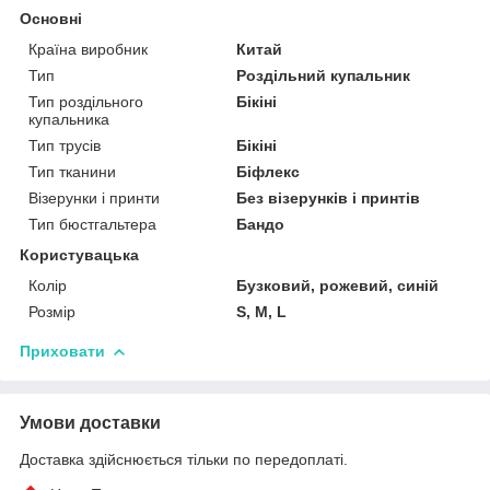
Основні
Країна виробник
Китай
Тип
Роздільний купальник
Тип роздільного
Бікіні
купальника
Тип трусів
Бікіні
Тип тканини
Біфлекс
Візерунки і принти
Без візерунків і принтів
Тип бюстгальтера
Бандо
Користувацька
Колір
Бузковий, рожевий, синій
Розмір
S, M, L
Приховати
Умови доставки
Доставка здійснюється тільки по передоплаті.