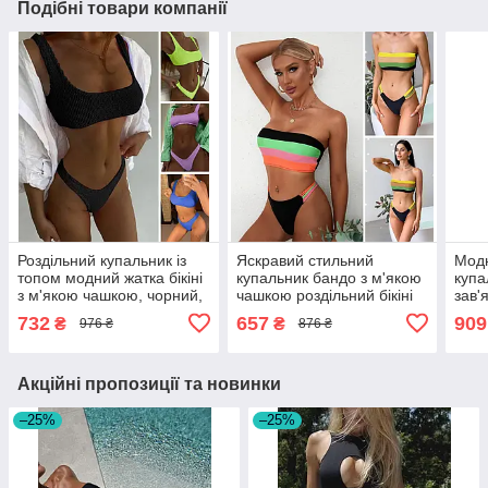
Подібні товари компанії
Роздільний купальник із
Яскравий стильний
Мод
топом модний жатка бікіні
купальник бандо з м'якою
купа
з м'якою чашкою, чорний,
чашкою роздільний бікіні
зав'
салатовий, бузковий,
без бретелей, кольоровий,
паре
732
657
909
₴
₴
976 ₴
876 ₴
блакитний
розмір S, M, L
розм
блак
Акційні пропозиції та новинки
–25%
–25%