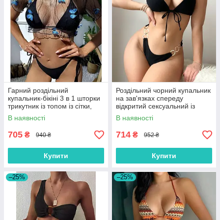
Гарний роздільний
Роздільний чорний купальник
купальник-бікіні 3 в 1 шторки
на зав'язках спереду
трикутник із топом із сітки,
відкритий сексуальний із
чорний, розмір S, M, L
кільцями, розмір S, M, L
В наявності
В наявності
705
714
₴
₴
940 ₴
952 ₴
Купити
Купити
–25%
–25%