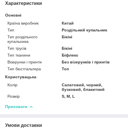
Характеристики
Основні
Країна виробник
Китай
Тип
Роздільний купальник
Тип роздільного
Бікіні
купальника
Тип трусів
Бікіні
Тип тканини
Біфлекс
Візерунки і принти
Без візерунків і принтів
Тип бюстгальтера
Топ
Користувацька
Колір
Салатовий, чорний,
бузковий, блакитний
Розмір
S, M, L
Приховати
Умови доставки