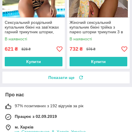
Сексуальний роздільний
Жіночий сексуальний
купальник бікіні на зав'язках
купальник бікіні трійка з
гарний трикутник шторки,
парео шторки трикутник 3 в
зебра, розмір S, M, L
1, кольоровий, розмір S, M, L
В наявності
В наявності
621
732
₴
₴
828 ₴
976 ₴
Купити
Купити
Показати ще
Про нас
97% позитивних з 192 відгуків за рік
Працює з 02.09.2019
м. Харків
ул. Старопрудная, 8, Харків, Україна