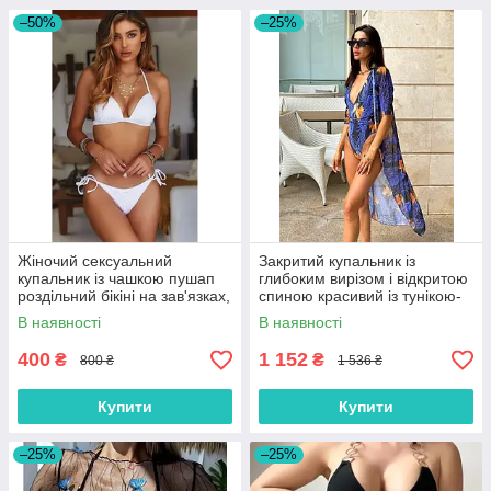
–50%
–25%
Жіночий сексуальний
Закритий купальник із
купальник із чашкою пушап
глибоким вирізом і відкритою
роздільний бікіні на зав'язках,
спиною красивий із тунікою-
білий
накидкою у комплекті,
В наявності
В наявності
зелений, синій
400
1 152
₴
₴
800 ₴
1 536 ₴
Купити
Купити
–25%
–25%