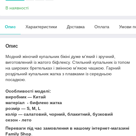
В наявності
Опис
Характеристики
Доставка
Оплата
Умови п
Опис
Модний жіночий купальник бікіні дуже м'який і зручний,
виготовлений із жатого біфлексу. Стильний купальник із топом
на широких бретельках і змінною м'якою чашкою. Гарний
роздільний купальник жатка з плавками із середньою
посадкою.
Особливості моделі:
виробник — Китай
матеріал - бифлекс жатка
розмір — S, M, L
колір — салатовий, чорний, блакитний, бузковий
сезон - лето
Переваги під час замовлення в нашому інтернет-магазині
Family Shop
.