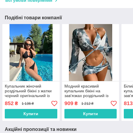
Всі умови повернення
Подібні товари компанії
Купальник жіночий
Модний красивий
Біли
роздільний бікіні з жатки
купальник бікіні на
купа
чорний оригінальний із
зав'язках роздільний із
зав'
ланцюгами, розмір С
парео та болеро 4 в 1,
трик
852
909
813
₴
₴
1 136 ₴
1 212 ₴
розмір S, M, L, колір
чашк
блакитний
Купити
Купити
Акційні пропозиції та новинки