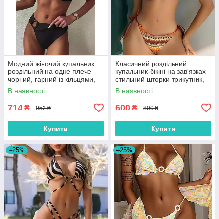
Модний жіночий купальник
Класичний роздільний
роздільний на одне плече
купальник-бікіні на зав'язках
чорний, гарний із кільцями,
стильний шторки трикутник,
розмір S, M, L
кольоровий, розмір S, M, L
В наявності
В наявності
714
600
₴
₴
952 ₴
800 ₴
Купити
Купити
–25%
–25%