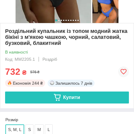
Роздільний купальник із топом модний жатка
бікіні з м'якою чашкою, чорний, салатовий,
бузковий, блакитний
В наявності
Код: MM2205.1
Роздріб
732
₴
976 ₴
Економія
244 ₴
Залишилось
7 днів
Купити
Розмір
S, M, L
S
M
L