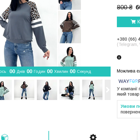
6
800 ₴
К
+380 (66) 
(Telegram,
0
0
0
0
0
0
0
0
ось
Днів
Годин
Хвилин
Секунд
У компанії
який товар
повернен