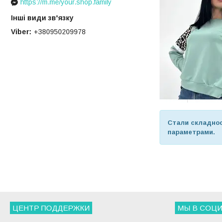
https://m.me/your.shop.family
Інші види зв'язку
Viber
+380950209978
Стали складнос
параметрами
ЦЕНТР ПОДДЕРЖКИ
МЫ В СОЦИ