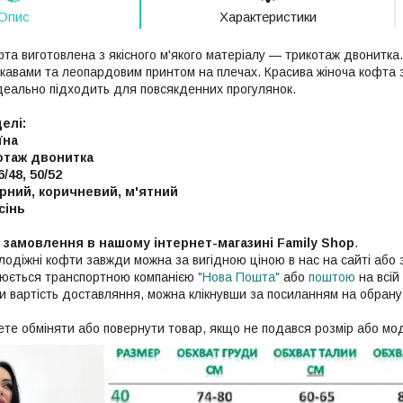
Опис
Характеристики
та виготовлена з якісного м'якого матеріалу — трикотаж двонитка.
укавами та леопардовим принтом на плечах. Красива жіноча кофта 
ідеально підходить для повсякденних прогулянок.
елі:
їна
отаж двонитка
/48, 50/52
орний, коричневий, м'ятний
сінь
с замовлення в нашому інтернет-магазині Family Shop
.
олодіжні кофти завжди можна за вигідною ціною в нас на сайті аб
нюється транспортною компанією
"Нова Пошта"
або
поштою
на всій 
ти вартість доставляння, можна клікнувши за посиланням на обрану
те обміняти або повернути товар, якщо не подався розмір або мо