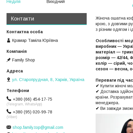
Неділя
Вихідний
Контакти
Жіноча ошатна коф
крою, з довгими р
з різним одягом і 
Крамар Таміла Юріївна
Особливості мод
виробник — Укра
матеріал — трик
розмір — 42/44, 46
Family Shop
колір — сірий, ч
сезон — весна, о
ул. Старопрудная, 8, Харків, Україна
Переваги під ча
✔
Купити жіночі м
✔
Доставка здійс
країни. Розрахува
+380 (66) 454-17-75
менеджера.
(Telegram, WhatsApp)
✔
Ви завжди зможе
+380 (95) 020-99-78
(Viber)
shop.family.top@gmail.com