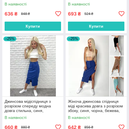
42/44, 46/48
розмір 42/44, 44/46
В наявності
В наявності
636
693
₴
₴
848 ₴
924 ₴
Купити
Купити
–25%
–25%
Джинсова мідіспідниця з
Жіноча джинсова спідниця
розрізом спереду модна
міді красива довга з розрізом
довга стильна, синя,
збоку, синя, чорна, бежева,
блакитна, коричнева
фісташкова
В наявності
В наявності
660
642
₴
₴
880 ₴
856 ₴