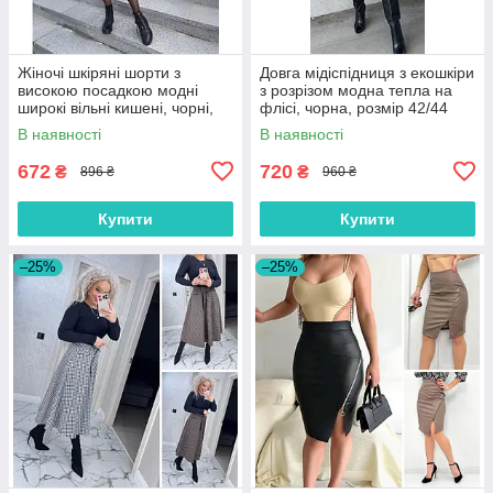
Жіночі шкіряні шорти з
Довга мідіспідниця з екошкіри
високою посадкою модні
з розрізом модна тепла на
широкі вільні кишені, чорні,
флісі, чорна, розмір 42/44
розмір 42/44, 46/48, 50/52
В наявності
В наявності
672
720
₴
₴
896 ₴
960 ₴
Купити
Купити
–25%
–25%