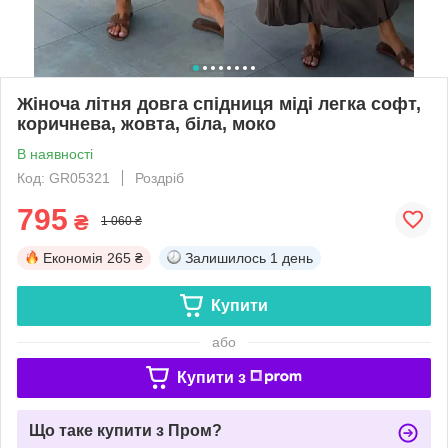
Жіноча літня довга спідниця міді легка софт,
коричнева, жовта, біла, моко
В наявності
Код: GR05321
Роздріб
795
₴
1 060 ₴
Економія
265 ₴
Залишилось
1 день
Купити
або
Купити з
Що таке купити з Пром?