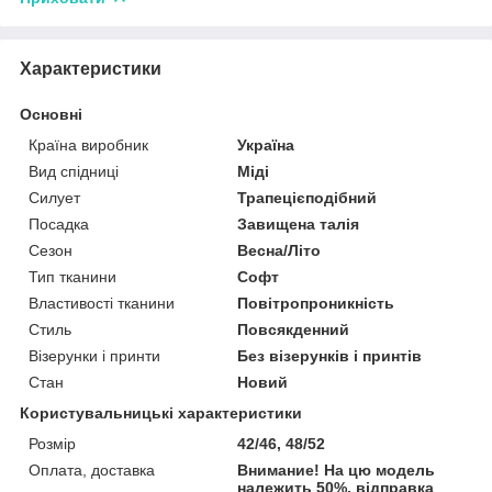
Характеристики
Основні
Країна виробник
Україна
Вид спідниці
Міді
Силует
Трапецієподібний
Посадка
Завищена талія
Сезон
Весна/Літо
Тип тканини
Софт
Властивості тканини
Повітропроникність
Стиль
Повсякденний
Візерунки і принти
Без візерунків і принтів
Стан
Новий
Користувальницькі характеристики
Розмір
42/46, 48/52
Оплата, доставка
Внимание! На цю модель
належить 50%, відправка