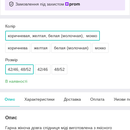
Замовлення під захистом
Колір
коричневая, желтая, белая (молочная), мокко
коричнева
желтая
белая (молочная)
мокко
Розмір
42/46, 48/52
42/46
48/52
В наявності
Опис
Характеристики
Доставка
Оплата
Умови п
Опис
Гарна жіноча довга спідниця міді виготовлена з якісного