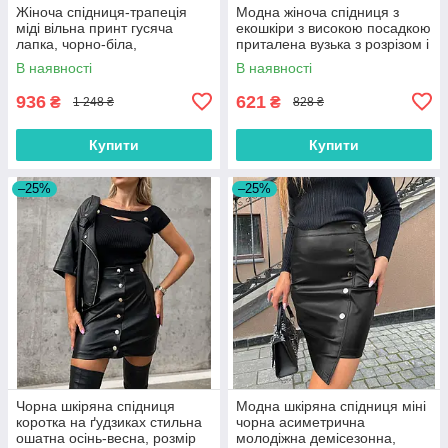
Жіноча спідниця-трапеція
Модна жіноча спідниця з
міді вільна принт гусяча
екошкіри з високою посадкою
лапка, чорно-біла,
приталена вузька з розрізом і
коричнева, розмір 42/44,
блискавкою, чорна, бежева
В наявності
В наявності
46/48, 50/52
936
621
₴
₴
1 248 ₴
828 ₴
Купити
Купити
–25%
–25%
Чорна шкіряна спідниця
Модна шкіряна спідниця міні
коротка на ґудзиках стильна
чорна асиметрична
ошатна осінь-весна, розмір
молодіжна демісезонна,