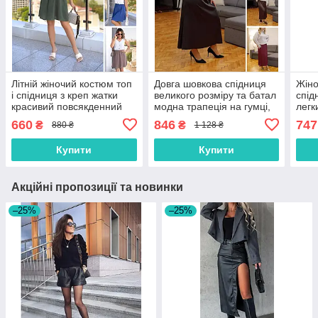
Літній жіночий костюм топ
Довга шовкова спідниця
Жіно
і спідниця з креп жатки
великого розміру та батал
спід
красивий повсякденний
модна трапеція на гумці,
легк
легкий, хакі, синій, чорний,
р. 48/50, 52/54, 56/58,
розм
660
846
747
₴
₴
880 ₴
1 128 ₴
моко
60/62
сині
Купити
Купити
Акційні пропозиції та новинки
–25%
–25%