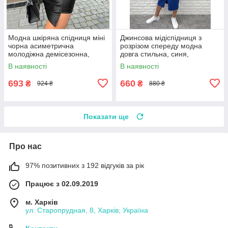
Модна шкіряна спідниця міні
Джинсова мідіспідниця з
чорна асиметрична
розрізом спереду модна
молодіжна демісезонна,
довга стильна, синя,
розмір 42/44, 44/46
блакитна, коричнева
В наявності
В наявності
693
660
₴
₴
924 ₴
880 ₴
Показати ще
Про нас
97% позитивних з 192 відгуків за рік
Працює з 02.09.2019
м. Харків
ул. Старопрудная, 8, Харків, Україна