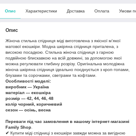
Опис
Характеристики
Доставка
Оплата
Умови п
Опис
Жіноча стильна спідниця міді виготовлена з якісної м'якої
матової екошкіри. Модна шкіряна спідниця приталена, з
високою посадкою. Стильна жіноча спідниця з гарною
подвійною блискавкою на всій довжині, за допомогою якої
можна регулювати глибину розрізу. Оригінальна молодіжна
жіноча шкіряна спідниця ідеально поєднується з кроп-топами,
блузами та сорочками, светрами та кофтами.
Особливості моделі:
виробник — Україна
матеріал — екошкіра
розмір — 42, 44, 46, 48
колір чорний, коричневий
сезон — осінь, весна
Переваги під час замовлення в нашому інтернет-магазині
Family Shop
.
✔
Купити міді спідниці з екошкіри завжди можна за вигідною