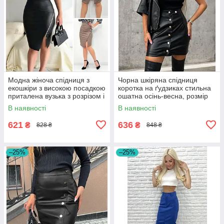
Модна жіноча спідниця з
Чорна шкіряна спідниця
екошкіри з високою посадкою
коротка на ґудзиках стильна
приталена вузька з розрізом і
ошатна осінь-весна, розмір
блискавкою, чорна, бежева
42/44, 46/48
В наявності
В наявності
621
636
₴
₴
828 ₴
848 ₴
–25%
–25%