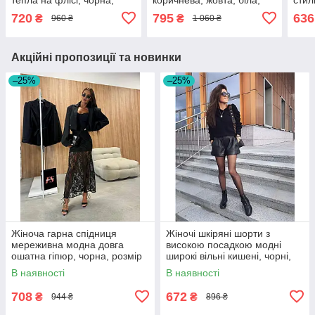
розмір 42/44
моко
весн
720
795
636
₴
₴
960 ₴
1 060 ₴
Акційні пропозиції та новинки
–25%
–25%
Жіноча гарна спідниця
Жіночі шкіряні шорти з
мереживна модна довга
високою посадкою модні
ошатна гіпюр, чорна, розмір
широкі вільні кишені, чорні,
42/46
розмір 42/44, 46/48, 50/52
В наявності
В наявності
708
672
₴
₴
944 ₴
896 ₴