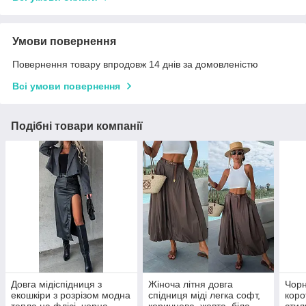
Умови повернення
Повернення товару впродовж 14 днів за домовленістю
Всі умови повернення
Подібні товари компанії
Довга мідіспідниця з
Жіноча літня довга
Чорн
екошкіри з розрізом модна
спідниця міді легка софт,
коро
тепла на флісі, чорна,
коричнева, жовта, біла,
стил