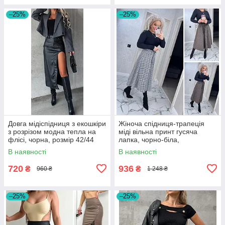
–25%
–25%
Довга мідіспідниця з екошкіри
Жіноча спідниця-трапеція
з розрізом модна тепла на
міді вільна принт гусяча
флісі, чорна, розмір 42/44
лапка, чорно-біла,
коричнева, розмір 42/44,
В наявності
В наявності
46/48, 50/52
720
936
₴
₴
960 ₴
1 248 ₴
–25%
–25%