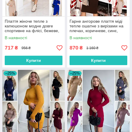
Плаття жіноче тепле з
Гарне ангорове плаття міді
капюшоном модне довге
тепле ошатне з вирізами на
спортивне на флісі, бежеве,
плечах, коричневе, синє,
чорне, коричневе, синє
чорне, бежеве
В наявності
В наявності
717
870
₴
₴
956 ₴
1 160 ₴
Купити
Купити
–25%
–25%