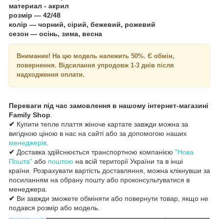
материал - акрил
розмір — 42/48
колір — чорний, сірий, бежевий, рожевий
сезон — осінь, зима, весна
Внимание!
На цю модель належить 50%. Є обмін,
повернення. Відсилання упродовж 1-3 днів після
надходження оплати.
Переваги під час замовлення в нашому інтернет-магазині
Family Shop
.
✔
Купити тепле плаття жіноче картате завжди можна за
вигідною ціною в нас на сайті або за допомогою наших
менеджерів
.
✔
Доставка здійснюється транспортною компанією
"Нова
Пошта"
або
поштою
на всій території України та в інші
країни. Розрахувати вартість доставляння, можна клікнувши за
посиланням на обрану пошту або проконсультуватися в
менеджера.
✔
Ви завжди зможете обміняти або повернути товар, якщо не
подався розмір або модель.