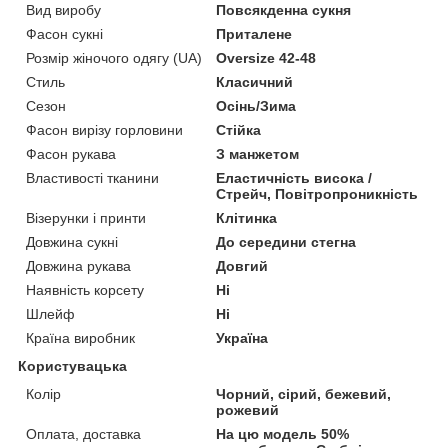
Вид виробу
Повсякденна сукня
Фасон сукні
Приталене
Розмір жіночого одягу (UA)
Oversize 42-48
Стиль
Класичний
Сезон
Осінь/Зима
Фасон вирізу горловини
Стійка
Фасон рукава
З манжетом
Властивості тканини
Еластичність висока /
Стрейч, Повітропроникність
Візерунки і принти
Клітинка
Довжина сукні
До середини стегна
Довжина рукава
Довгий
Наявність корсету
Ні
Шлейф
Ні
Країна виробник
Україна
Користувацька
Колір
Чорний, сірий, бежевий,
рожевий
Оплата, доставка
На цю модель 50%