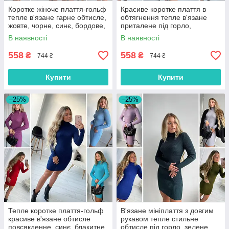
Коротке жіноче плаття-гольф
Красиве коротке плаття в
тепле в'язане гарне обтисле,
обтягнення тепле в'язане
жовте, чорне, синє, бордове,
приталене під горло,
капучино
бордове, сіре, бежеве,
В наявності
В наявності
рожеве
558
558
₴
₴
744 ₴
744 ₴
Купити
Купити
–25%
–25%
Тепле коротке плаття-гольф
В'язане мініплаття з довгим
красиве в'язане обтисле
рукавом тепле стильне
повсякденне, синє, блакитне,
обтисле під горло, зелене,