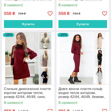
фуксія, червоне
синє, сіре, бузкове
В наявності
В наявності
558
558
₴
₴
744 ₴
744 ₴
Купити
Купити
–25%
–25%
Стильне демісезонне плаття
Довге жіноче плаття-гольф
коротке ангорове тепле,
модне тепле ангорове,
розмір 42/44, 46/48, синє,
розмір 42/44, 46/48, бежеве,
бордове, біле, бежеве
сіре, чорне, бордове
В наявності
В наявності