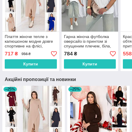
Плаття жіноче тепле з
Гарна жіноча футболка
Крас
капюшоном модне довге
оверсайз із принтом зі
обтя
спортивне на флісі,
спущеним плечем, біла,
прит
бежеве, чорне, коричневе,
сіра, бежева, розміри
борд
717
784
558
₴
₴
956 ₴
синє
42/46, 48/52
рож
Купити
Купити
Акційні пропозиції та новинки
–25%
–25%