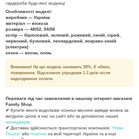
гардероба будь-якої модниці
Особливості моделі:
виробник — Україна
матеріал — віскоза
розміри — 48/52, 54/58
колір — бірюзовий, зелений, рожевий, синій, сірий,
червоний, бузковий, леопардовий, яскраво-синій
(електрик)
сезон — весна, осінь
Внимание!
На цю модель належить 50%. Є обмін,
повернення. Відсилання упродовж 1-3 днів після
надходження оплати.
Переваги під час замовлення в нашому інтернет-магазині
Family Shop
.
✔
Купити жіночі водолазки осінньо-весняні завжди можна за
вигідною ціною в нас на сайті або за допомогою наших
менеджерів
.
✔
Доставка здійснюється транспортною компанією
"Нова
Пошта"
або
поштою
на всій території України та в інші