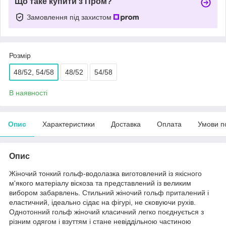
Що таке купити з Пром?
Замовлення під захистом
Розмір
48/52, 54/58
48/52
54/58
В наявності
Опис
Характеристики
Доставка
Оплата
Умови п
Опис
Жіночий тонкий гольф-водолазка виготовлений із якісного
м'якого матеріалу віскоза та представлений із великим
вибором забарвлень. Стильний жіночий гольф приталений і
еластичний, ідеально сідає на фігурі, не сковуючи рухів.
Однотонний гольф жіночий класичний легко поєднується з
різним одягом і взуттям і стане невіддільною частиною