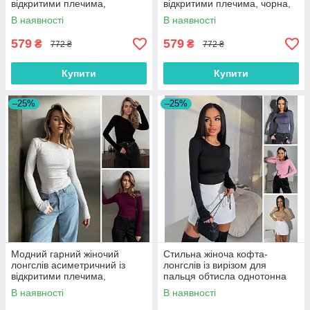
відкритими плечима,
відкритими плечима, чорна,
бордовий, чорний,
коричнева, бордова
В наявності
В наявності
коричневий
579
579
₴
₴
772 ₴
772 ₴
Купити
Купити
–25%
–25%
Модний гарний жіночий
Стильна жіноча кофта-
лонгслів асиметричний із
лонгслів із вирізом для
відкритими плечима,
пальця обтисла однотонна
бордовий, чорний,
дайвінг, чорна, бежева, сіра
В наявності
В наявності
коричневий