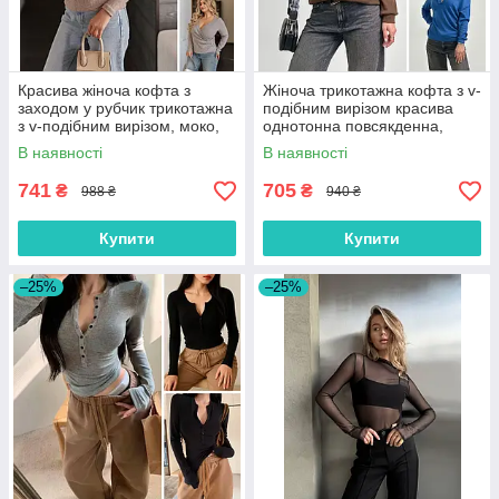
Красива жіноча кофта з
Жіноча трикотажна кофта з v-
заходом у рубчик трикотажна
подібним вирізом красива
з v-подібним вирізом, моко,
однотонна повсякденна,
біла, чорна, сіра
коричнева, синя, біла
В наявності
В наявності
741
705
₴
₴
988 ₴
940 ₴
Купити
Купити
–25%
–25%