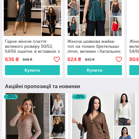
Гарне жіноче плаття
Жіноча шовкова майка-
Жіно
великого розміру 50/52,
топ на тонких бретельках
вели
54/56 ошатне зі вставкою з
літня, великих і батальних
54/5
екошкіри, зелене, чорне,
розмірів 52/54, 56/58,
висо
636
624
804
₴
₴
848 ₴
832 ₴
синє
60/62
Купити
Купити
Акційні пропозиції та новинки
–25%
–25%