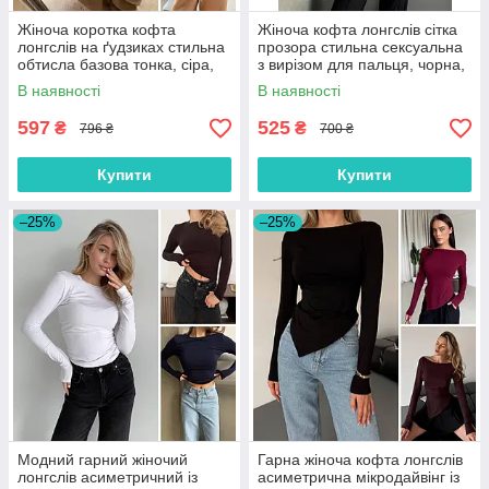
Жіноча коротка кофта
Жіноча кофта лонгслів сітка
лонгслів на ґудзиках стильна
прозора стильна сексуальна
обтисла базова тонка, сіра,
з вирізом для пальця, чорна,
чорна, розмір 42/46
розмір 40/44
В наявності
В наявності
597
525
₴
₴
796 ₴
700 ₴
Купити
Купити
–25%
–25%
Модний гарний жіночий
Гарна жіноча кофта лонгслів
лонгслів асиметричний із
асиметрична мікродайвінг із