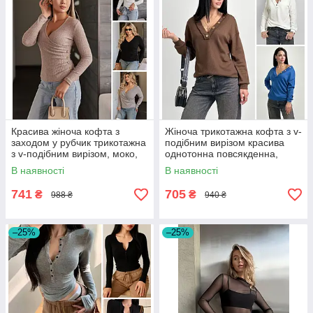
Красива жіноча кофта з
Жіноча трикотажна кофта з v-
заходом у рубчик трикотажна
подібним вирізом красива
з v-подібним вирізом, моко,
однотонна повсякденна,
біла, чорна, сіра
коричнева, синя, біла
В наявності
В наявності
741
705
₴
₴
988 ₴
940 ₴
–25%
–25%