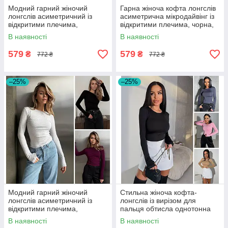
Модний гарний жіночий
Гарна жіноча кофта лонгслів
лонгслів асиметричний із
асиметрична мікродайвінг із
відкритими плечима,
відкритими плечима, чорна,
бордовий, чорний,
коричнева, бордова
В наявності
В наявності
коричневий
579
579
₴
₴
772 ₴
772 ₴
–25%
–25%
Модний гарний жіночий
Стильна жіноча кофта-
лонгслів асиметричний із
лонгслів із вирізом для
відкритими плечима,
пальця обтисла однотонна
бордовий, чорний,
дайвінг, чорна, бежева, сіра
В наявності
В наявності
коричневий