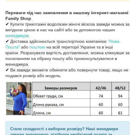
Переваги під час замовлення в нашому інтернет-магазині
Family Shop
.
✔
Купити трикотажні водолазки жіночі віскоза завжди можна за
вигідною ціною в нас на сайті або за допомогою наших
менеджерів
.
✔
Доставка здійснюється транспортною компанією
"Нова
Пошта"
або
поштою
на всій території України та в інші
країни. Розрахувати вартість доставляння, можна клікнувши за
посиланням на обрану пошту або проконсультуватися в
менеджера.
✔
Ви завжди зможете обміняти або повернути товар, якщо не
подався розмір або модель.
Стали складності з вибором розміру? Наші менеджери
завжди допоможуть підібрати необхідний розмір за