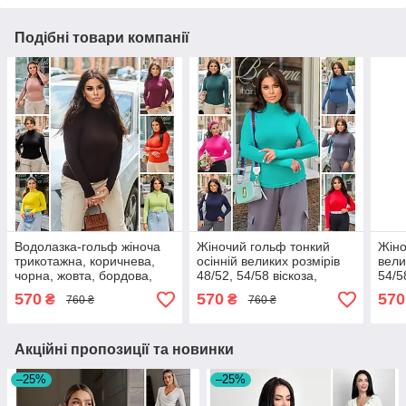
Подібні товари компанії
Водолазка-гольф жіноча
Жіночий гольф тонкий
Жіно
трикотажна, коричнева,
осінній великих розмірів
вели
чорна, жовта, бордова,
48/52, 54/58 віскоза,
54/5
червона, рожева,
бірюзовий, зелений,
кори
570
570
570
₴
₴
760 ₴
760 ₴
бордова, бежева
рожевий, синій, сірий
роже
Акційні пропозиції та новинки
–25%
–25%