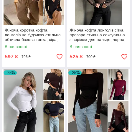
Жіноча коротка кофта
Жіноча кофта лонгслів сітка
лонгслів на ґудзиках стильна
прозора стильна сексуальна
обтисла базова тонка, сіра,
з вирізом для пальця, чорна,
чорна, розмір 42/46
розмір 40/44
В наявності
В наявності
597
525
₴
₴
796 ₴
700 ₴
–25%
–25%