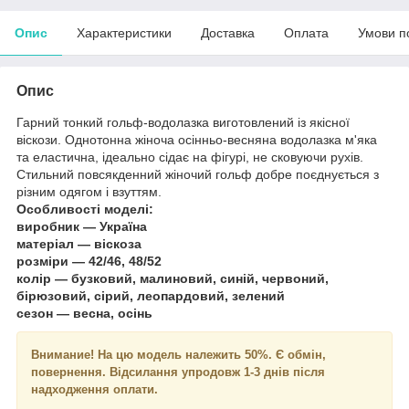
Опис
Характеристики
Доставка
Оплата
Умови п
Опис
Гарний тонкий гольф-водолазка виготовлений із якісної
віскози. Однотонна жіноча осінньо-весняна водолазка м'яка
та еластична, ідеально сідає на фігурі, не сковуючи рухів.
Стильний повсякденний жіночий гольф добре поєднується з
різним одягом і взуттям.
Особливості моделі:
виробник — Україна
матеріал — віскоза
розміри — 42/46, 48/52
колір — бузковий, малиновий, синій, червоний,
бірюзовий, сірий, леопардовий, зелений
сезон — весна, осінь
Внимание!
На цю модель належить 50%. Є обмін,
повернення. Відсилання упродовж 1-3 днів після
надходження оплати.