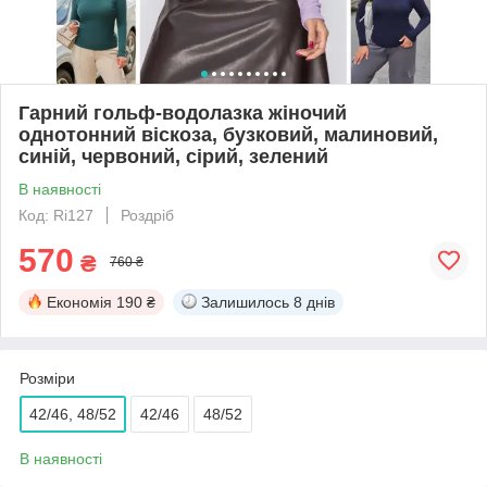
Гарний гольф-водолазка жіночий
однотонний віскоза, бузковий, малиновий,
синій, червоний, сірий, зелений
В наявності
Код: Ri127
Роздріб
570
₴
760 ₴
Економія
190 ₴
Залишилось
8 днів
Розміри
42/46, 48/52
42/46
48/52
В наявності