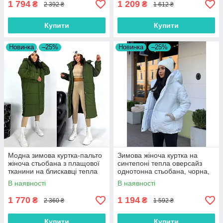
1 794
1 209
₴
₴
2 392 ₴
1 612 ₴
Купити
Купити
Новинка
–25%
Новинка
–25%
Модна зимова куртка-пальто
Зимова жіноча куртка на
жіноча стьобана з плащової
синтепоні тепла оверсайз
тканини на блискавці тепла
однотонна стьобана, чорна,
на силіконі, хакі
біла, розмір 42/46
В наявності
В наявності
1 770
1 194
₴
₴
2 360 ₴
1 592 ₴
Купити
Купити