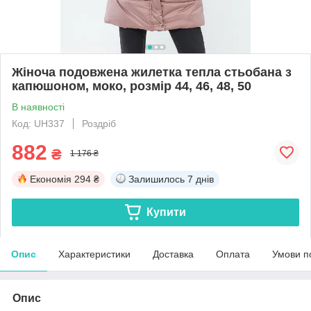
Жіноча подовжена жилетка тепла стьобана з
капюшоном, моко, розмір 44, 46, 48, 50
В наявності
Код: UH337
Роздріб
882
₴
1 176 ₴
Економія
294 ₴
Залишилось
7 днів
Купити
Опис
Характеристики
Доставка
Оплата
Умови п
Опис