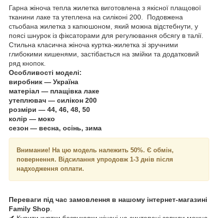
Гарна жіноча тепла жилетка виготовлена з якісної плащової
тканини лаке та утеплена на силіконі 200. Подовжена
стьобана жилетка з капюшоном, який можна відстебнути, у
поясі шнурок із фіксаторами для регулювання обсягу в талії.
Стильна класична жіноча куртка-жилетка зі зручними
глибокими кишенями, застібається на змійки та додатковий
ряд кнопок.
Особливості моделі:
виробник — Україна
матеріал — плащівка лаке
утеплювач — силікон 200
розміри — 44, 46, 48, 50
колір — моко
сезон — весна, осінь, зима
Внимание!
На цю модель належить 50%. Є обмін,
повернення. Відсилання упродовж 1-3 днів після
надходження оплати.
Переваги під час замовлення в нашому інтернет-магазині
Family Shop
.
✔
Купити куртки безрукавки жіночі на синтепоні завжди можна