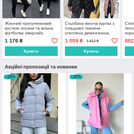
Жіночий прогулянковий
Стьобана жіноча куртка з
Стил
костюм лосини та вільна
плащової тканини
тепл
футболка оверсайз,
утеплена демісезонна,
чорн
розміри 42/44, 46/48,
розмір 42/44, 46/48, 50/52,
кори
1 176
1 059
882
₴
₴
1 412 ₴
50/52
чорна, біла, моко
46/4
Купити
Купити
Акційні пропозиції та новинки
–25%
–25%