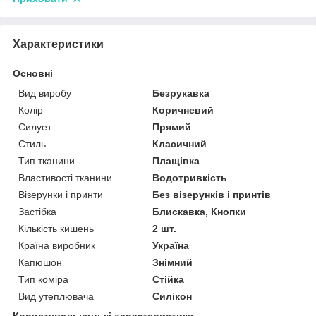
Характеристики
Основні
Вид виробу
Безрукавка
Колір
Коричневий
Силует
Прямий
Стиль
Класичний
Тип тканини
Плащівка
Властивості тканини
Водотривкість
Візерунки і принти
Без візерунків і принтів
Застібка
Блискавка, Кнопки
Кількість кишень
2 шт.
Країна виробник
Україна
Капюшон
Знімний
Тип коміра
Стійка
Вид утеплювача
Силікон