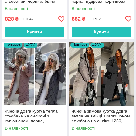
стьобаний, чорний, білий,
чорна, пудрова, коричнева,
розмір 42/44, 46/48
р. 42/44, 44/46, 46/48, 48/50
В наявності
В наявності
828
882
₴
₴
1 104 ₴
1 176 ₴
Купити
Купити
Новинка
–25%
Новинка
–25%
Жіноча довга куртка тепла
Жіноча зимова куртка довга
стьобана на силіконі з
тепла на змійці з капюшоном
капюшоном, чорна,
стьобана на силіконі 250,
коричнева
чорна, сіра
В наявності
В наявності