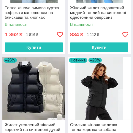
Тепла жіноча зимова куртка
Жіночий жилет подовжений
зефірка з капюшоном на
модний теплий на синтепоні
блискавці та кнопках
однотонний оверсайз
синтепон 250
В наявності
В наявності
1 362
834
₴
₴
1 816 ₴
1 112 ₴
Купити
Купити
–25%
Новинка
–25%
Жилет утеплений жіночий
Стильна жіноча жилетка
короткий на синтепоні дутий
тепла коротка стьобана,