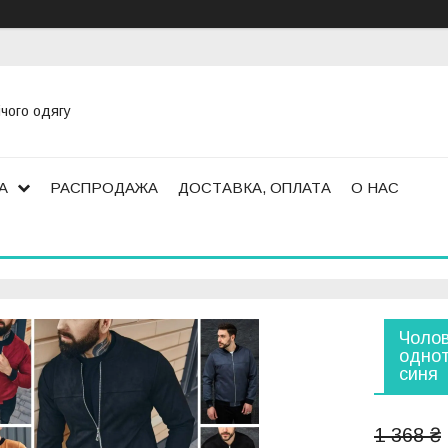
ічого одягу
А
РАСПРОДАЖА
ДОСТАВКА, ОПЛАТА
О НАС
Чолов
однот
синя
1 368 ₴