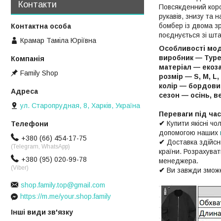
Контакти
Повсякденний коро
рукавів, знизу та 
бомбер із двома з
поєднується зі шта
Крамар Таміла Юріївна
Особливості мод
виробник — Тур
матеріал — екоз
Family Shop
розмір — S, M, L,
колір — бордовий
сезон — осінь, в
ул. Старопрудная, 8, Харків, Україна
Переваги під ча
✔
Купити якісні ч
допомогою наших
+380 (66) 454-17-75
✔
Доставка здійс
(Telegram, WhatsApp)
країни. Розрахува
+380 (95) 020-99-78
менеджера.
(Viber)
✔
Ви завжди зможе
shop.family.top@gmail.com
https://m.me/your.shop.family
Інші види зв'язку