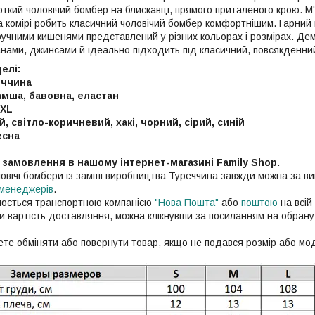
ткий чоловічий бомбер на блискавці, прямого приталеного крою. М
на комірі робить класичний чоловічий бомбер комфортнішим. Гарний
ручними кишенями представлений у різних кольорах і розмірах. Дем
нами, джинсами й ідеально підходить під класичний, повсякденний і
елі:
еччина
амша, бавовна, еластан
 XL
, світло-коричневий, хакі, чорний, сірий, синій
есна
с замовлення в нашому інтернет-магазині Family Shop
.
оловічі бомбери із замші виробництва Туреччина завжди можна за ви
менеджерів
.
нюється транспортною компанією
"Нова Пошта"
або
поштою
на всій 
ти вартість доставляння, можна клікнувши за посиланням на обрану
те обміняти або повернути товар, якщо не подався розмір або мо