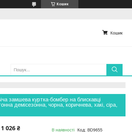
Кошик
Кошик
іча замшева куртка-бомбер на блискавці
онна демісезонна, чорна, коричнева, хакі, сіра,
1 026 ₴
В наявності
Код:
BD9655