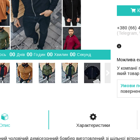
К
+380 (66) 
(Telegram,
0
0
0
0
0
0
0
0
ось
Днів
Годин
Хвилин
Секунд
У компанії
який товар
повернен
Опис
Характеристики
ий чоловічий демісезонний бомбер виготовлений зі щільної вітрон