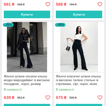
681
588
₴
₴
908 ₴
784 ₴
Купити
Купити
–25%
–25%
Жіночі штани-лосини кльош
Жіночі класичні штани кльош
модні мікродайвінг із високою
із високою талією стильні зі
посадкою, чорні, розмір
стрілками, сірі, чорні, моко
42/44, 44/46
В наявності
В наявності
639
675
₴
₴
852 ₴
900 ₴