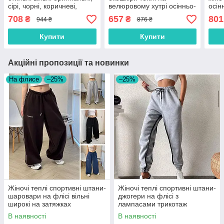
сірі, чорні, коричневі,
велюровому хутрі осінньо-
осін
розмір 42/44, 46/48, 50/52
зимові повсякденні
44, 
708
657
801
₴
₴
944 ₴
876 ₴
чор
Купити
Купити
Акційні пропозиції та новинки
На флисе
–25%
–25%
Жіночі теплі спортивні штани-
Жіночі теплі спортивні штани-
шаровари на флісі вільні
джогери на флісі з
широкі на затяжках
лампасами трикотаж
тринитка
В наявності
В наявності