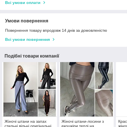
Всі умови оплати
Умови повернення
Повернення товару впродовж 14 днів за домовленістю
Всі умови повернення
Подібні товари компанії
Жіночі штани на запах
Жіночі штани-лосини з
Крас
стильні вільні оригінальні,
екошкіри теплі на
жіно