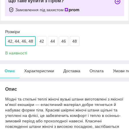
Що таке купити з Пром?
Замовлення під захистом
Розміри
42, 44, 46, 48
42
44
46
48
В наявності
Опис
Характеристики
Доставка
Оплата
Умови п
Опис
Модні та стильні теплі жіночі вузькі штани виготовлені з якісної
м'якої екошкіри — еластичний матеріал добре тягнеться й
набуває форми тіла. Красиві шкіряні жіночі штани щільні та
утеплені на флісі, це забезпечить комфорт і тепло в осінньо-
зимовий період або прохолодної навесні. Класичні
повсякденні штани жіночі з високою посадкою, застібаються