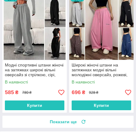
Модні спортивні штани жіночі
Широкі жіночі штани на
на затяжках широкі вільні
затяжнках модні вільні
оверсайз зі стрілкою, сірі,
молодіжні оверсайз, рожеві,
чорні
коричневі, чорні, сірі
В наявності
В наявності
585
696
₴
₴
780 ₴
928 ₴
Купити
Купити
Показати ще