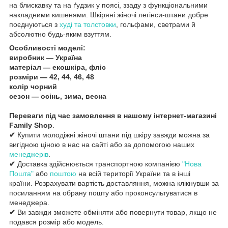
на блискавку та на ґудзик у поясі, ззаду з функціональними
накладними кишенями. Шкіряні жіночі легінси-штани добре
поєднуються з
худі та толстовки
, гольфами, светрами й
абсолютно будь-яким взуттям.
Особливості моделі:
виробник — Україна
матеріал — екошкіра, фліс
розміри — 42, 44, 46, 48
колір чорний
сезон — осінь, зима, весна
Переваги під час замовлення в нашому інтернет-магазині
Family Shop
.
✔
Купити молодіжні жіночі штани під шкіру завжди можна за
вигідною ціною в нас на сайті або за допомогою наших
менеджерів
.
✔
Доставка здійснюється транспортною компанією
"Нова
Пошта"
або
поштою
на всій території України та в інші
країни. Розрахувати вартість доставляння, можна клікнувши за
посиланням на обрану пошту або проконсультуватися в
менеджера.
✔
Ви завжди зможете обміняти або повернути товар, якщо не
подався розмір або модель.