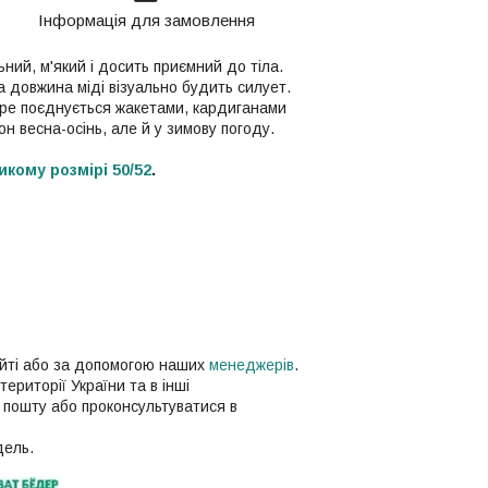
Інформація для замовлення
ий, м'який і досить приємний до тіла.
а довжина міді візуально будить силует.
обре поєднується жакетами, кардиганами
он весна-осінь, але й у зимову погоду.
икому розмірі 50/52
.
айті або за допомогою наших
менеджерів
.
території України та в інші
 пошту або проконсультуватися в
дель.