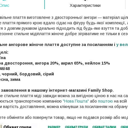
Опис
Характеристики
ільне плаття виготовлене з двосторонньої ангори — матеріал щільн
плаття прямого крою вдало сідає на фігуру будь-якої комплекції, 
тя з довгим рукавом ідеально підходить під будь-яке взуття та д
езонне стильне мідіплаття жіноче добре зігріватиме не тільки в сез
ьне ангорове жіноче плаття
доступне за посиланням і
у вел
елі:
їна
ра двостороння, ангора 20%, акрил 65%, нейлон 15%
 46/48
 чорний, бордовий, сірий
есна, зима
с замовлення в нашому інтернет-магазині Family Shop
.
е стильне плаття міді завжди можна за вигідною ціною в нас на с
нюється транспортною компанією
"Нова Пошта"
або
поштою
на всій 
ти вартість доставляння, можна клікнувши за посиланням на обрану
те обміняти або повернути товар, якщо не подався розмір або мо