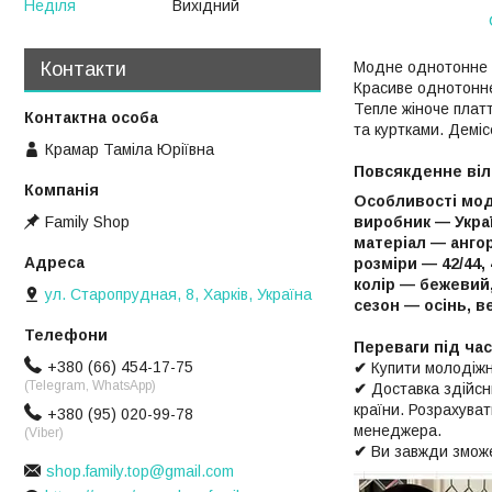
Неділя
Вихідний
Контакти
Модне однотонне в
Красиве однотонне 
Тепле жіноче плат
та куртками. Деміс
Крамар Таміла Юріївна
Повсякденне віл
Особливості мод
виробник — Укра
Family Shop
матеріал — анго
розміри — 42/44,
колір — бежевий,
ул. Старопрудная, 8, Харків, Україна
сезон — осінь, в
Переваги під ча
+380 (66) 454-17-75
✔
Купити молодіжн
(Telegram, WhatsApp)
✔
Доставка здійс
країни. Розрахува
+380 (95) 020-99-78
менеджера.
(Viber)
✔
Ви завжди зможе
shop.family.top@gmail.com