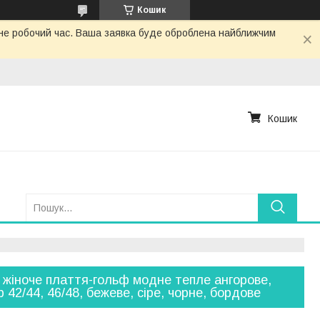
Кошик
з не робочий час. Ваша заявка буде оброблена найближчим
Кошик
 жіноче плаття-гольф модне тепле ангорове,
р 42/44, 46/48, бежеве, сіре, чорне, бордове