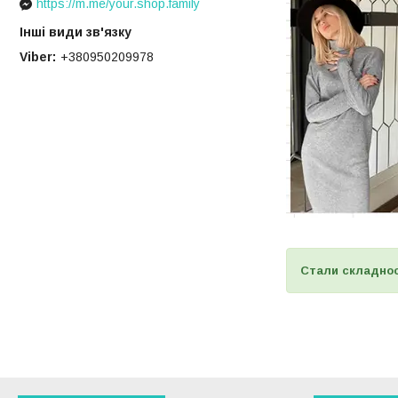
https://m.me/your.shop.family
Інші види зв'язку
Viber
+380950209978
Стали складнос