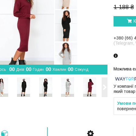
1 188 ₴
К
+380 (66) 
(Telegram,
0
0
0
0
0
0
0
0
ось
Днів
Годин
Хвилин
Секунд
У компанії
який товар
повернен