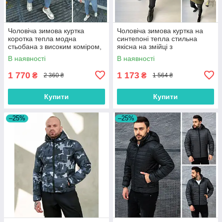
Чоловіча зимова куртка
Чоловіча зимова куртка на
коротка тепла модна
синтепоні тепла стильна
стьобана з високим коміром,
якісна на змійці з
чорна, сіра, розмір S, M, L,
капюшоном, чорна, сіра, хакі
В наявності
В наявності
XL
1 770
1 173
₴
₴
2 360 ₴
1 564 ₴
Купити
Купити
–25%
–25%