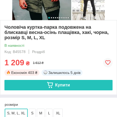
Чоловіча куртка-парка подовжена на
блискавці весна-осінь плащівка, хакі, чорна,
розмір S, M, L, XL
В наявності
Код: B45578
Роздріб
1 209
₴
1 612 ₴
Економія
403 ₴
Залишилось
5 днів
Купити
розміри
S, M, L, XL
S
M
L
XL