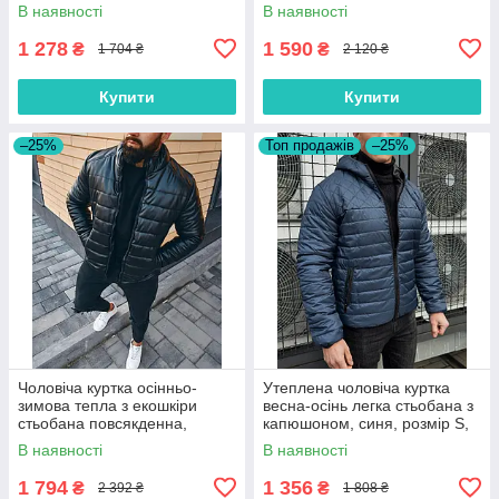
розмір S, M, L, XL
чорна, розмір S, M
В наявності
В наявності
1 278
1 590
₴
₴
1 704 ₴
2 120 ₴
Купити
Купити
–25%
Топ продажів
–25%
Чоловіча куртка осінньо-
Утеплена чоловіча куртка
зимова тепла з екошкіри
весна-осінь легка стьобана з
стьобана повсякденна,
капюшоном, синя, розмір S,
розміри S, M, L, XL, колір
M, L, XL
В наявності
В наявності
чорний
1 794
1 356
₴
₴
2 392 ₴
1 808 ₴