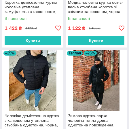
Коротка демісезонна куртка
Модна чоловіча куртка осінь-
чоловіча утеплена
весна стьобана коротка зі
камуфляжна з капюшоном,
знімним капюшоном, чорна,
сіра, розмір S, M, L, XL
сіра, розмір S, M, L, XL
В наявності
В наявності
1 422
1 122
₴
₴
1 896 ₴
1 496 ₴
Купити
Купити
–25%
Теплая
–25%
Чоловіча демісезонна куртка
Зимова куртка-парка
з капюшоном утеплена
чоловіча тепла довга
стьобана однотонна, чорна,
однотонна повсякденна,