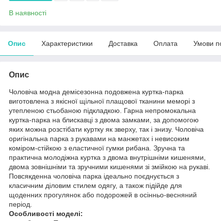
В наявності
Опис
Характеристики
Доставка
Оплата
Умови п
Опис
Чоловіча модна демісезонна подовжена куртка-парка
виготовлена з якісної щільної плащової тканини меморі з
утепленою стьобаною підкладкою. Гарна непромокальна
куртка-парка на блискавці з двома замками, за допомогою
яких можна розстібати куртку як зверху, так і знизу. Чоловіча
оригінальна парка з рукавами на манжетах і невисоким
коміром-стійкою з еластичної гумки рибана. Зручна та
практична молодіжна куртка з двома внутрішніми кишенями,
двома зовнішніми та зручними кишенями зі змійкою на рукаві.
Повсякденна чоловіча парка ідеально поєднується з
класичним діловим стилем одягу, а також підійде для
щоденних прогулянок або подорожей в осінньо-весняний
період.
Особливості моделі: