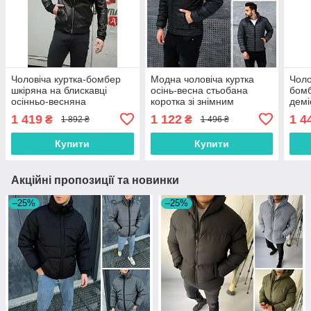
Чоловіча куртка-бомбер
Модна чоловіча куртка
Чоло
шкіряна на блискавці
осінь-весна стьобана
бомб
осінньо-весняна
коротка зі знімним
демі
повсякденна, чорна,
капюшоном, чорна, сіра,
непр
1 419
1 122
1 4
₴
₴
1 892 ₴
1 496 ₴
розмір S, M, L, XL
розмір S, M, L, XL
M, L
Купити
Купити
Акційні пропозиції та новинки
–25%
–25%