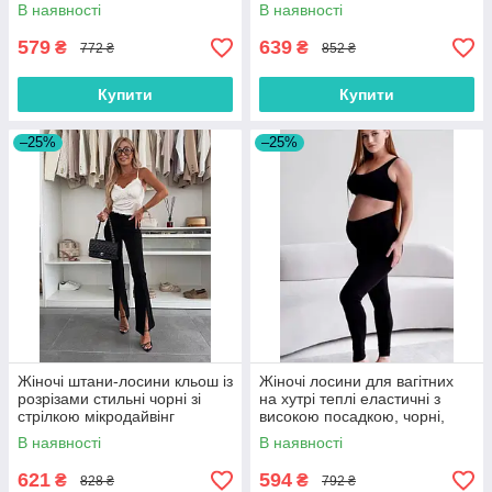
розмір 42/48
зі штрипками через палець
В наявності
В наявності
579
639
₴
₴
772 ₴
852 ₴
Купити
Купити
–25%
–25%
Жіночі штани-лосини кльош із
Жіночі лосини для вагітних
розрізами стильні чорні зі
на хутрі теплі еластичні з
стрілкою мікродайвінг
високою посадкою, чорні,
розмір 42/54
В наявності
В наявності
621
594
₴
₴
828 ₴
792 ₴