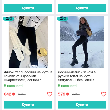
Купити
Купити
–25%
–25%
Жіночі теплі лосини на хутрі в
Лосини-легінси жіночі в
комплекті з довгими
рубчик теплі на хутрі
шкарпетками, легінси з
стягувальні безшовні з
високою посадкою
високою талією, чорні, розмір
В наявності
В наявності
42/48
642
579
₴
₴
856 ₴
772 ₴
Купити
Купити