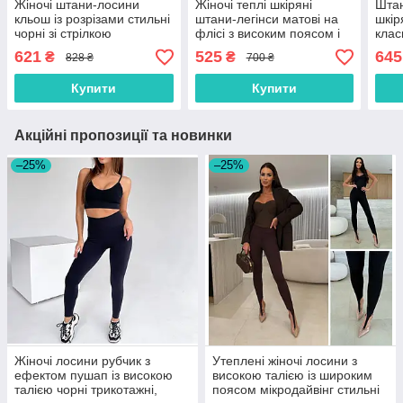
Жіночі штани-лосини
Жіночі теплі шкіряні
Штан
кльош із розрізами стильні
штани-легінси матові на
шкір
чорні зі стрілкою
флісі з високим поясом і
клас
мікродайвінг
кишенями, моко, розмір
розм
621
525
645
₴
₴
828 ₴
700 ₴
48-50
Купити
Купити
Акційні пропозиції та новинки
–25%
–25%
Жіночі лосини рубчик з
Утеплені жіночі лосини з
ефектом пушап із високою
високою талією із широким
талією чорні трикотажні,
поясом мікродайвінг стильні