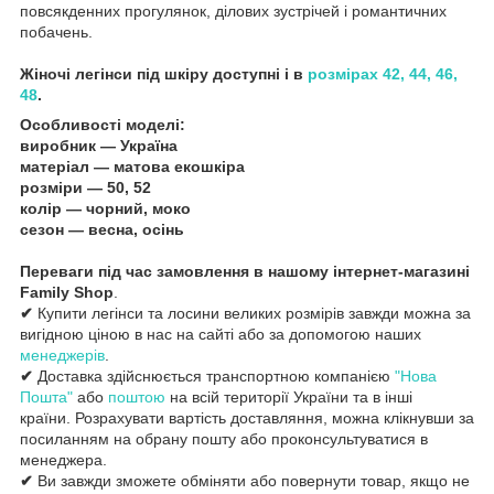
повсякденних прогулянок, ділових зустрічей і романтичних
побачень.
Жіночі легінси під шкіру доступні і в
розмірах 42, 44, 46,
48
.
Особливості моделі:
виробник — Україна
матеріал — матова екошкіра
розміри — 50, 52
колір — чорний, моко
сезон — весна, осінь
Переваги під час замовлення в нашому інтернет-магазині
Family Shop
.
✔
Купити легінси та лосини великих розмірів завжди можна за
вигідною ціною в нас на сайті або за допомогою наших
менеджерів
.
✔
Доставка здійснюється транспортною компанією
"Нова
Пошта"
або
поштою
на всій території України та в інші
країни. Розрахувати вартість доставляння, можна клікнувши за
посиланням на обрану пошту або проконсультуватися в
менеджера.
✔
Ви завжди зможете обміняти або повернути товар, якщо не