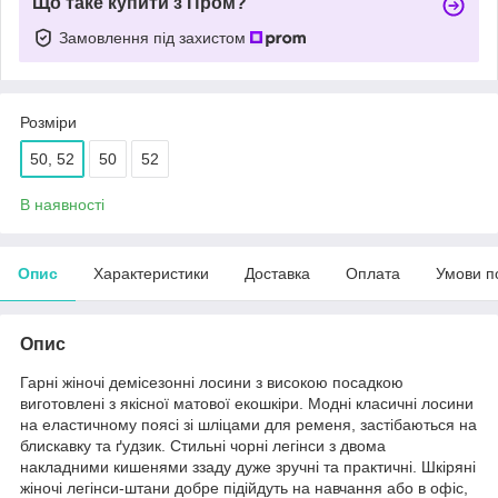
Що таке купити з Пром?
Замовлення під захистом
Розміри
50, 52
50
52
В наявності
Опис
Характеристики
Доставка
Оплата
Умови п
Опис
Гарні жіночі демісезонні лосини з високою посадкою
виготовлені з якісної матової екошкіри. Модні класичні лосини
на еластичному поясі зі шліцами для ременя, застібаються на
блискавку та ґудзик. Стильні чорні легінси з двома
накладними кишенями ззаду дуже зручні та практичні. Шкіряні
жіночі легінси-штани добре підійдуть на навчання або в офіс,