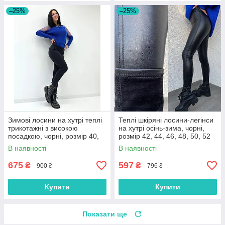
–25%
–25%
Зимові лосини на хутрі теплі
Теплі шкіряні лосини-легінси
трикотажні з високою
на хутрі осінь-зима, чорні,
посадкою, чорні, розмір 40,
розмір 42, 44, 46, 48, 50, 52
42, 44, 46, 48
В наявності
В наявності
675
597
₴
₴
900 ₴
796 ₴
Купити
Купити
Показати ще