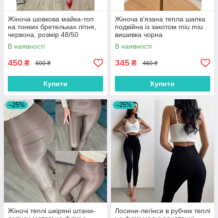
Жіноча шовкова майка-топ
Жіноча в'язана тепла шапка
на тонких бретельках літня,
подвійна із закотом miu miu
червона, розмір 48/50
вишивка чорна
В наявності
В наявності
450
345
₴
₴
600 ₴
460 ₴
Купити
Купити
–25%
–25%
Жіночі теплі шкіряні штани-
Лосини-легінси в рубчик теплі