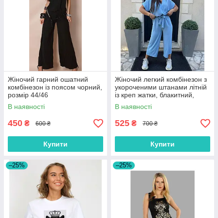
Жіночий гарний ошатний
Жіночий легкий комбінезон з
комбінезон із поясом чорний,
укороченими штанами літній
розмір 44/46
із креп жатки, блакитний,
розмір 48/50
В наявності
В наявності
450
525
₴
₴
600 ₴
700 ₴
Купити
Купити
–25%
–25%