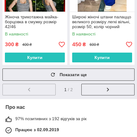
Жіноча трикотажна майка-
Широкі жіночі штани палаццо
борцовка в смужку розмір
великого розміру легкі вільні,
42/46
розмір 50, колір чорний
В наявності
В наявності
300
450
₴
₴
400 ₴
600 ₴
Купити
Купити
Показати ще
1
/ 2
Про нас
97% позитивних з 192 відгуків за рік
Працює з 02.09.2019