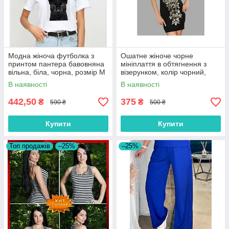
Модна жіноча футболка з
Ошатне жіноче чорне
принтом пантера бавовняна
мініплаття в обтягнення з
вільна, біла, чорна, розмір М
візерунком, колір чорний,
розмір 42/44
В наявності
В наявності
442,50
375
₴
₴
590 ₴
500 ₴
Купити
Купити
Топ продажів
–25%
–25%