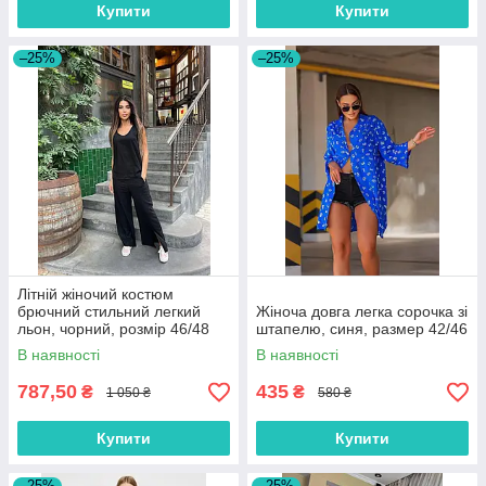
Купити
Купити
–25%
–25%
Літній жіночий костюм
брючний стильний легкий
Жіноча довга легка сорочка зі
льон, чорний, розмір 46/48
штапелю, синя, размер 42/46
В наявності
В наявності
787,50
435
₴
₴
1 050 ₴
580 ₴
Купити
Купити
–25%
–25%