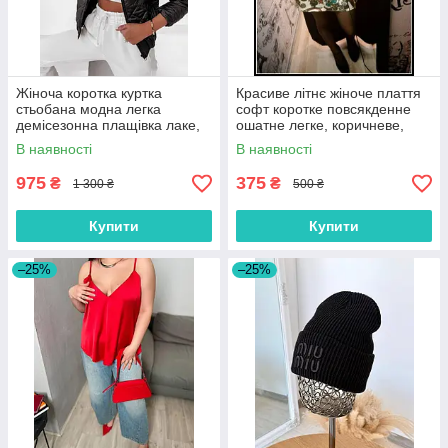
Жіноча коротка куртка
Красиве літнє жіноче плаття
стьобана модна легка
софт коротке повсякденне
демісезонна плащівка лаке,
ошатне легке, коричневе,
чорна
чорне, жовте, рожеве
В наявності
В наявності
975
375
₴
₴
1 300 ₴
500 ₴
Купити
Купити
–25%
–25%