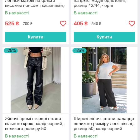
легінси матові на флісі з
на флісі модні однотонні,
високим поясом і кишенями,
розмір 42/44, чорні
моко, розмір 48-50
В наявності
В наявності
525
405
₴
₴
700 ₴
540 ₴
Купити
Купити
–25%
–25%
Жіночі прямі шкіряні штани
Широкі жіночі штани палаццо
вільного крою, колір чорний,
великого розміру легкі вільні,
великого розміру 50
розмір 50, колір чорний
В наявності
В наявності