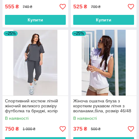
555
525
₴
₴
740 ₴
700 ₴
Купити
Купити
–25%
–25%
Спортивний костюм літній
Жіноча ошатна блуза з
жіночий великого розміру
коротким рукавом літня з
футболка та бриджі, колір
воланами,біла, розмір 46/48
сірий розмір 50/52
В наявності
В наявності
750
375
₴
₴
1 000 ₴
500 ₴