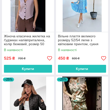
Жіноча класична жилетка на
Вільне плаття великого
ґудзиках напівприталена,
розміру 52/54 легке з
колір бежевий, розмір 50
квітковим принтом, сукня
трапеція
В наявності
В наявності
525
450
₴
₴
700 ₴
600 ₴
Купити
Купити
–25%
–25%