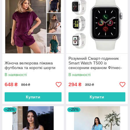
Розумний Смарт-годинник
Жіноча велюрова піжама
Smart Watch T500 із
футболка та короткі шорти
сенсорним екраном Фітнес-
трекер, колір білий
В наявності
В наявності
648
294
₴
₴
864 ₴
392 ₴
Купити
Купити
–25%
–25%