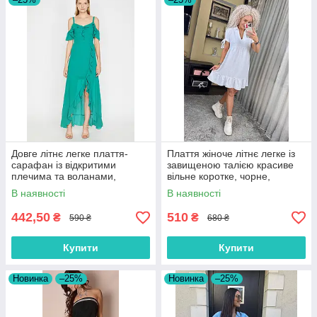
Довге літнє легке плаття-
Плаття жіноче літнє легке із
сарафан із відкритими
завищеною талією красиве
плечима та воланами,
вільне коротке, чорне,
зелений розмір 44/46
бежеве, біле, зелене
В наявності
В наявності
442,50
510
₴
₴
590 ₴
680 ₴
Купити
Купити
Новинка
–25%
Новинка
–25%