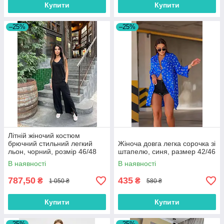
Купити
Купити
–25%
–25%
Літній жіночий костюм
брючний стильний легкий
Жіноча довга легка сорочка зі
льон, чорний, розмір 46/48
штапелю, синя, размер 42/46
В наявності
В наявності
787,50
435
₴
₴
1 050 ₴
580 ₴
Купити
Купити
–25%
–25%