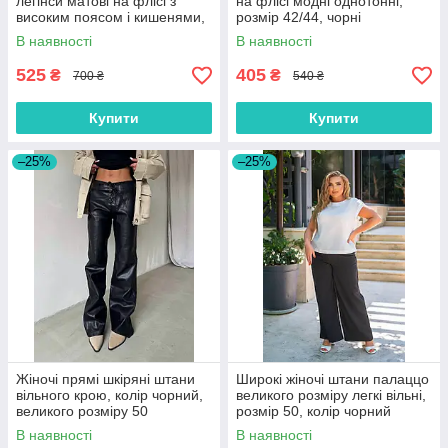
легінси матові на флісі з
на флісі модні однотонні,
високим поясом і кишенями,
розмір 42/44, чорні
моко, розмір 48-50
В наявності
В наявності
525
405
₴
₴
700 ₴
540 ₴
Купити
Купити
–25%
–25%
Жіночі прямі шкіряні штани
Широкі жіночі штани палаццо
вільного крою, колір чорний,
великого розміру легкі вільні,
великого розміру 50
розмір 50, колір чорний
В наявності
В наявності