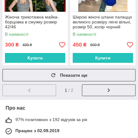
Жіноча трикотажна майка-
Широкі жіночі штани палаццо
борцовка в смужку розмір
великого розміру легкі вільні,
42/46
розмір 50, колір чорний
В наявності
В наявності
300
450
₴
₴
400 ₴
600 ₴
Купити
Купити
Показати ще
1
/ 2
Про нас
97% позитивних з 192 відгуків за рік
Працює з 02.09.2019