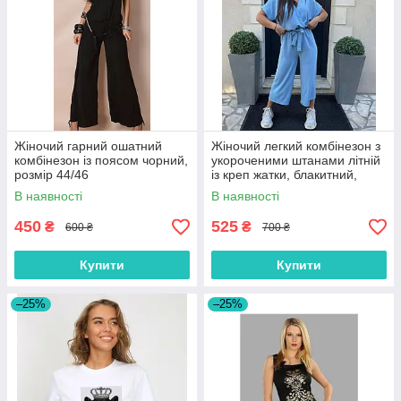
Жіночий гарний ошатний
Жіночий легкий комбінезон з
комбінезон із поясом чорний,
укороченими штанами літній
розмір 44/46
із креп жатки, блакитний,
розмір 48/50
В наявності
В наявності
450
525
₴
₴
600 ₴
700 ₴
Купити
Купити
–25%
–25%