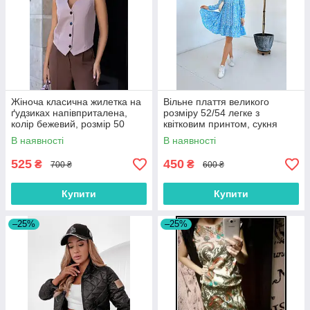
Жіноча класична жилетка на
Вільне плаття великого
ґудзиках напівприталена,
розміру 52/54 легке з
колір бежевий, розмір 50
квітковим принтом, сукня
трапеція
В наявності
В наявності
525
450
₴
₴
700 ₴
600 ₴
Купити
Купити
–25%
–25%