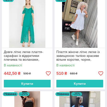
Довге літнє легке плаття-
Плаття жіноче літнє легке із
сарафан із відкритими
завищеною талією красиве
плечима та воланами,
вільне коротке, чорне,
зелений розмір 44/46
бежеве, біле, зелене
В наявності
В наявності
442,50
510
₴
₴
590 ₴
680 ₴
Купити
Купити
Новинка
–25%
Новинка
–25%