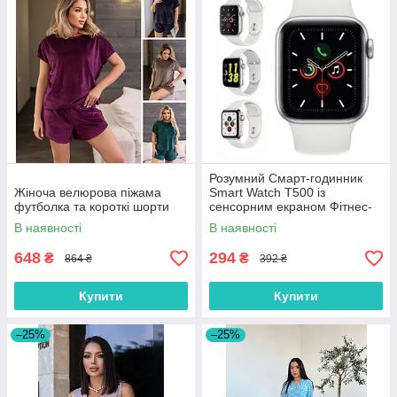
Розумний Смарт-годинник
Жіноча велюрова піжама
Smart Watch T500 із
футболка та короткі шорти
сенсорним екраном Фітнес-
трекер, колір білий
В наявності
В наявності
648
294
₴
₴
864 ₴
392 ₴
Купити
Купити
–25%
–25%