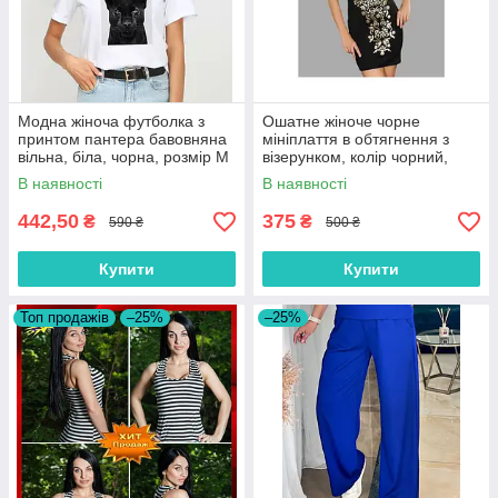
Модна жіноча футболка з
Ошатне жіноче чорне
принтом пантера бавовняна
мініплаття в обтягнення з
вільна, біла, чорна, розмір М
візерунком, колір чорний,
розмір 42/44
В наявності
В наявності
442,50
375
₴
₴
590 ₴
500 ₴
Купити
Купити
Топ продажів
–25%
–25%