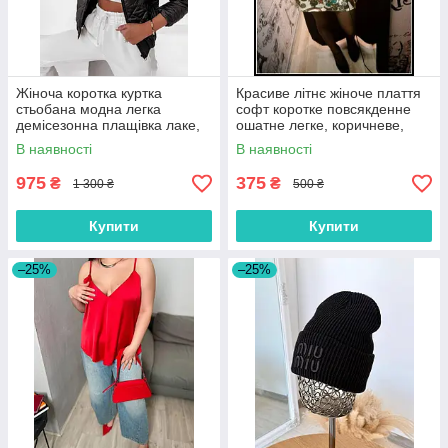
Жіноча коротка куртка
Красиве літнє жіноче плаття
стьобана модна легка
софт коротке повсякденне
демісезонна плащівка лаке,
ошатне легке, коричневе,
чорна
чорне, жовте, рожеве
В наявності
В наявності
975
375
₴
₴
1 300 ₴
500 ₴
Купити
Купити
–25%
–25%