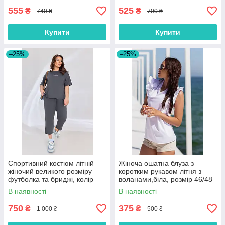
555
525
₴
₴
740 ₴
700 ₴
Купити
Купити
–25%
–25%
Спортивний костюм літній
Жіноча ошатна блуза з
жіночий великого розміру
коротким рукавом літня з
футболка та бриджі, колір
воланами,біла, розмір 46/48
сірий розмір 50/52
В наявності
В наявності
750
375
₴
₴
1 000 ₴
500 ₴