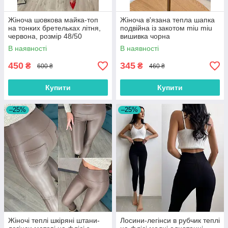
Жіноча шовкова майка-топ
Жіноча в'язана тепла шапка
на тонких бретельках літня,
подвійна із закотом miu miu
червона, розмір 48/50
вишивка чорна
В наявності
В наявності
450
345
₴
₴
600 ₴
460 ₴
Купити
Купити
–25%
–25%
Жіночі теплі шкіряні штани-
Лосини-легінси в рубчик теплі